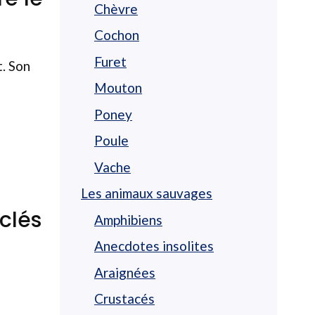
Chèvre
Cochon
Furet
t. Son
Mouton
Poney
Poule
Vache
Les animaux sauvages
clés
Amphibiens
Anecdotes insolites
Araignées
Crustacés