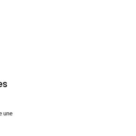
es
e une