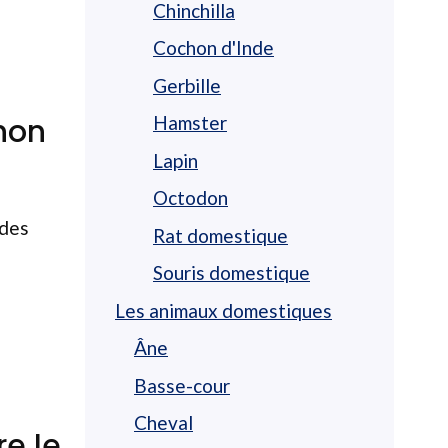
Chinchilla
Cochon d'Inde
Gerbille
hon
Hamster
Lapin
Octodon
 des
Rat domestique
Souris domestique
Les animaux domestiques
Âne
Basse-cour
Cheval
e le