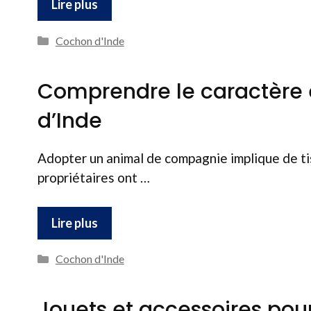
Lire plus
Catégories
Cochon d'Inde
Comprendre le caractère
d’Inde
Adopter un animal de compagnie implique de tiss
propriétaires ont …
Lire plus
Catégories
Cochon d'Inde
Jouets et accessoires pou