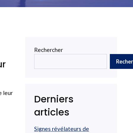
Rechercher
Recher
ur
e leur
Derniers
articles
Signes révélateurs de