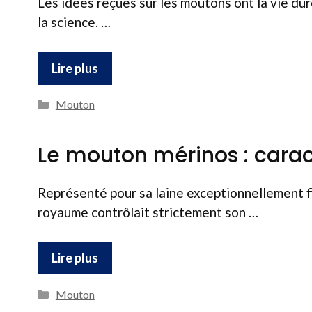
Les idées reçues sur les moutons ont la vie du
la science. …
Lire plus
Catégories
Mouton
Le mouton mérinos : caract
Représenté pour sa laine exceptionnellement fi
royaume contrôlait strictement son …
Lire plus
Catégories
Mouton