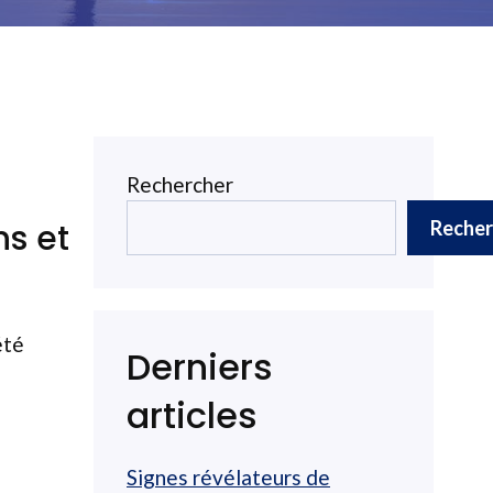
Rechercher
Recher
ns et
été
Derniers
articles
Signes révélateurs de