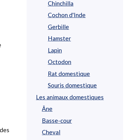
Chinchilla
Cochon d'Inde
Gerbille
Hamster
e
Lapin
Octodon
Rat domestique
Souris domestique
Les animaux domestiques
Âne
Basse-cour
 des
Cheval