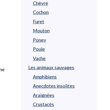
Chèvre
Cochon
Furet
Mouton
Poney
Poule
Vache
Les animaux sauvages
une
Amphibiens
Anecdotes insolites
Araignées
Crustacés