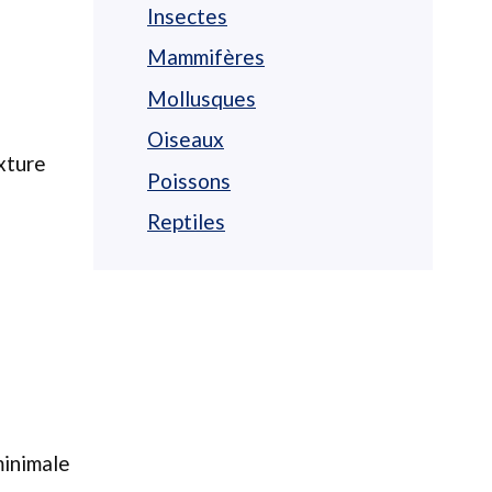
Insectes
Mammifères
Mollusques
Oiseaux
xture
Poissons
Reptiles
minimale