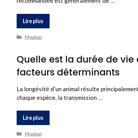
recommandée est généralement de …
Lire plus
Catégories
Mouton
Quelle est la durée de vi
facteurs déterminants
La longévité d’un animal résulte principalemen
chaque espèce, la transmission …
Lire plus
Catégories
Mouton