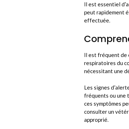
Il est essentiel d’
peut rapidement év
effectuée.
Comprendr
Il est fréquent de
respiratoires du c
nécessitant une dé
Les signes d’aler
fréquents ou une t
ces symptômes peuv
consulter un vétér
approprié.