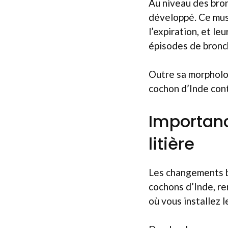
Au niveau des bro
développé. Ce musc
l’expiration, et le
épisodes de bronc
Outre sa morpholog
cochon d’Inde cont
Importanc
litière
Les changements b
cochons d’Inde, re
où vous installez 