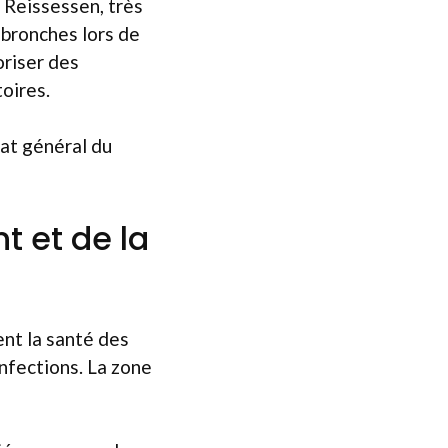
 Reissessen, très
 bronches lors de
oriser des
oires.
tat général du
 et de la
nt la santé des
infections. La zone