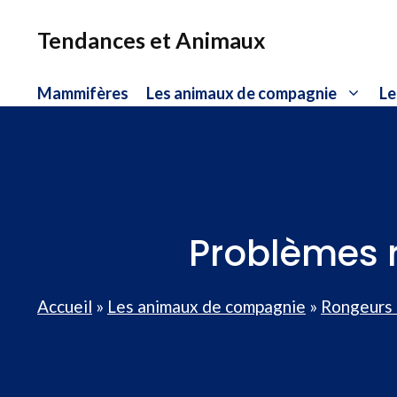
Aller
au
Tendances et Animaux
contenu
Mammifères
Les animaux de compagnie
Le
Problèmes r
Accueil
»
Les animaux de compagnie
»
Rongeurs