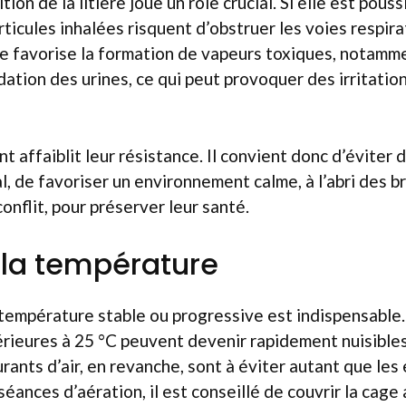
tion de la litière joue un rôle crucial. Si elle est pous
rticules inhalées risquent d’obstruer les voies respir
te favorise la formation de vapeurs toxiques, notamm
dation des urines, ce qui peut provoquer des irritatio
t affaiblit leur résistance. Il convient donc d’éviter 
l, de favoriser un environnement calme, à l’abri des b
onflit, pour préserver leur santé.
z la température
 température stable ou progressive est indispensable
rieures à 25 °C peuvent devenir rapidement nuisibles
rants d’air, en revanche, sont à éviter autant que les
séances d’aération, il est conseillé de couvrir la cage 