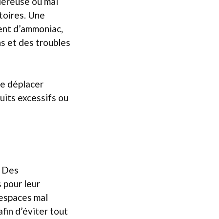
siéreuse ou mal
atoires. Une
ent d’ammoniac,
ns et des troubles
de déplacer
ruits excessifs ou
. Des
 pour leur
 espaces mal
afin d’éviter tout