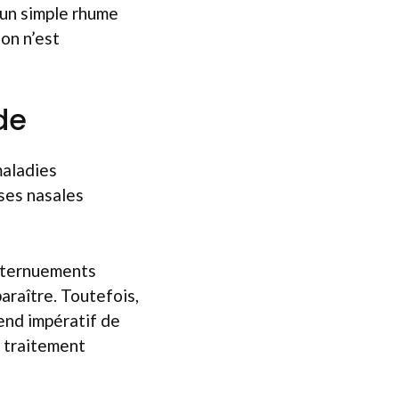
; un simple rhume
on n’est
de
maladies
ses nasales
 éternuements
araître. Toutefois,
end impératif de
n traitement