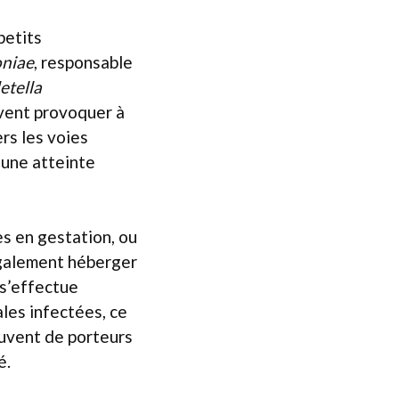
petits
niae
, responsable
etella
vent provoquer à
ers les voies
, une atteinte
es en gestation, ou
également héberger
 s’effectue
ales infectées, ce
ouvent de porteurs
é.