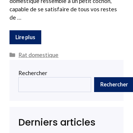
domestique ressemble à un petit cochon,
capable de se satisfaire de tous vos restes
de …
Lire plus
Catégories
Rat domestique
Rechercher
Rechercher
Derniers articles