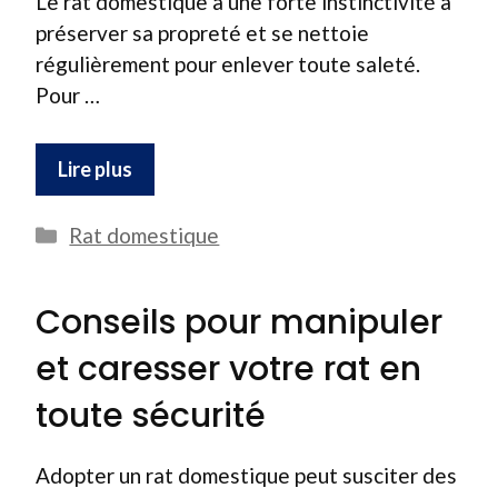
Le rat domestique a une forte instinctivité à
préserver sa propreté et se nettoie
régulièrement pour enlever toute saleté.
Pour …
Lire plus
Catégories
Rat domestique
Conseils pour manipuler
et caresser votre rat en
toute sécurité
Adopter un rat domestique peut susciter des