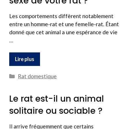
sexe de votre rat ?
Les comportements diffèrent notablement
entre un homme-rat et une femelle-rat. Étant
donné que cet animal a une espérance de vie
…
Lire plus
Catégories
Rat domestique
Le rat est-il un animal
solitaire ou sociable ?
Il arrive fréquemment que certains