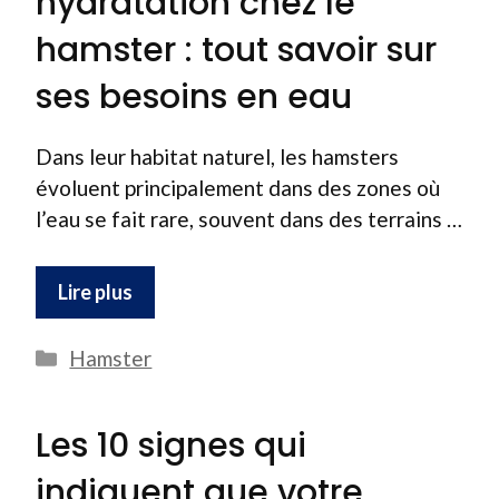
hydratation chez le
hamster : tout savoir sur
ses besoins en eau
Dans leur habitat naturel, les hamsters
évoluent principalement dans des zones où
l’eau se fait rare, souvent dans des terrains …
Lire plus
Catégories
Hamster
Les 10 signes qui
indiquent que votre