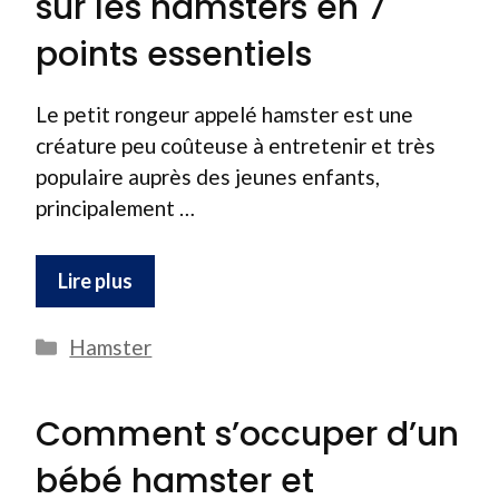
sur les hamsters en 7
points essentiels
Le petit rongeur appelé hamster est une
créature peu coûteuse à entretenir et très
populaire auprès des jeunes enfants,
principalement …
Lire plus
Catégories
Hamster
Comment s’occuper d’un
bébé hamster et