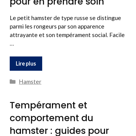
pour en prendre soin
Le petit hamster de type russe se distingue
parmi les rongeurs par son apparence
attrayante et son tempérament social. Facile
…
Lire plus
Catégories
Hamster
Tempérament et
comportement du
hamster : guides pour