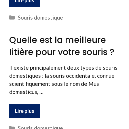
Lire plus
Catégories
Souris domestique
Quelle est la meilleure
litière pour votre souris ?
Il existe principalement deux types de souris
domestiques : la souris occidentale, connue
scientifiquement sous le nom de Mus
domesticus, …
Lire plus
Catégories
Souris domestique