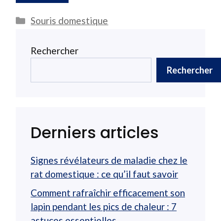
Catégories
Souris domestique
Rechercher
Rechercher
Derniers articles
Signes révélateurs de maladie chez le
rat domestique : ce qu’il faut savoir
Comment rafraîchir efficacement son
lapin pendant les pics de chaleur : 7
astuces essentielles