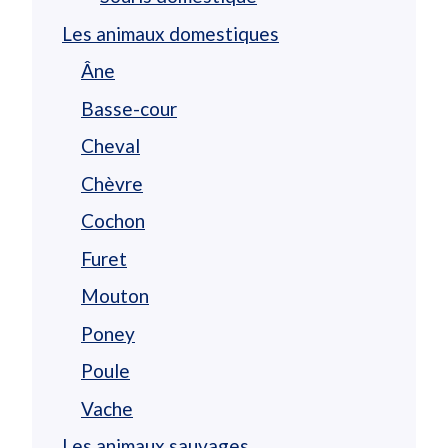
Les animaux domestiques
Âne
Basse-cour
Cheval
Chèvre
Cochon
Furet
Mouton
Poney
Poule
Vache
Les animaux sauvages