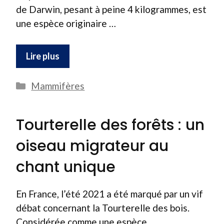
de Darwin, pesant à peine 4 kilogrammes, est
une espèce originaire …
Lire plus
Catégories
Mammifères
Tourterelle des forêts : un
oiseau migrateur au
chant unique
En France, l’été 2021 a été marqué par un vif
débat concernant la Tourterelle des bois.
Considérée comme une espèce …