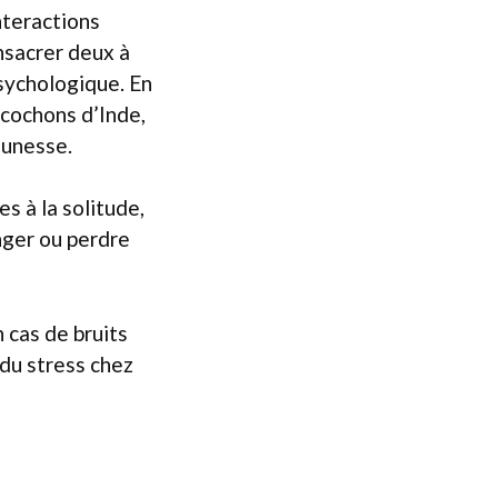
nteractions
onsacrer deux à
psychologique. En
 cochons d’Inde,
eunesse.
s à la solitude,
nger ou perdre
n cas de bruits
 du stress chez