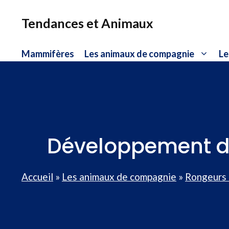
Aller
au
Tendances et Animaux
contenu
Mammifères
Les animaux de compagnie
Le
Développement du
Accueil
»
Les animaux de compagnie
»
Rongeurs