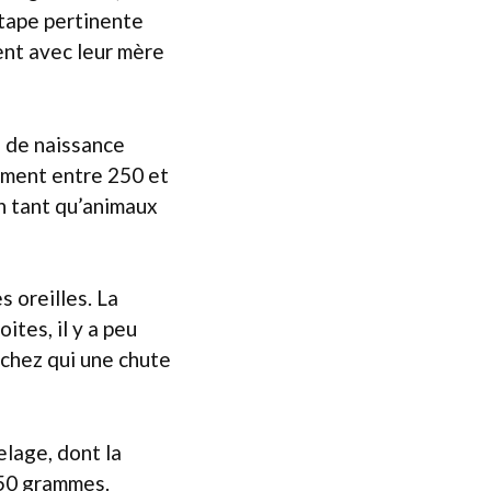
étape pertinente
ent avec leur mère
s de naissance
lement entre 250 et
n tant qu’animaux
s oreilles. La
ites, il y a peu
 chez qui une chute
elage, dont la
450 grammes.