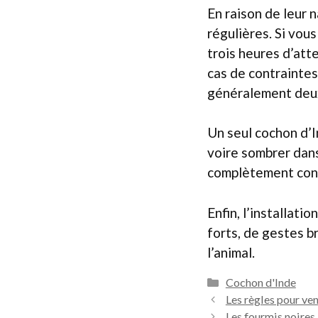
En raison de leur 
régulières. Si vou
trois heures d’att
cas de contraintes
généralement deux
Un seul cochon d’I
voire sombrer dans
complètement con
Enfin, l’installati
forts, de gestes b
l’animal.
Catégories
Cochon d'Inde
Les règles pour ven
Les fourmis noires 