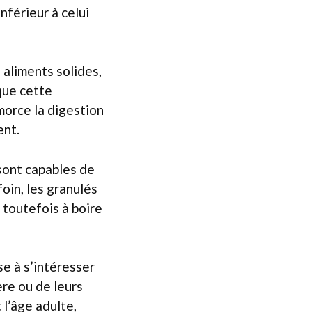
nférieur à celui
aliments solides,
que cette
morce la digestion
ent.
 sont capables de
foin, les granulés
 toutefois à boire
se à s’intéresser
ère ou de leurs
 l’âge adulte,