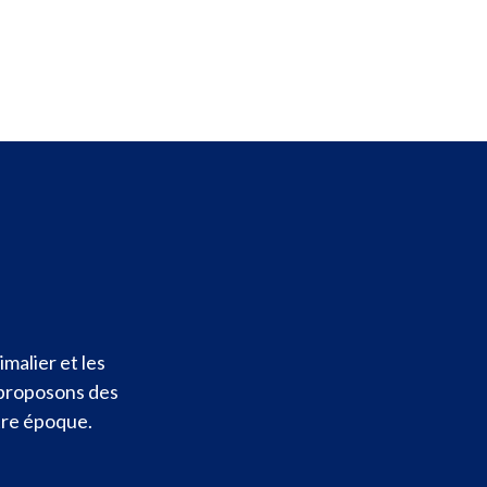
malier et les
 proposons des
otre époque.