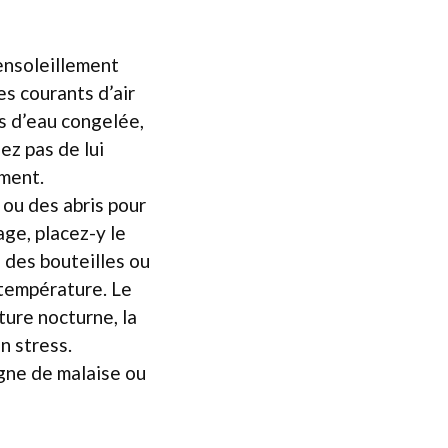
’ensoleillement
les courants d’air
es d’eau congelée,
ez pas de lui
ement.
s ou des abris pour
ge, placez-y le
z des bouteilles ou
 température. Le
ature nocturne, la
n stress.
gne de malaise ou