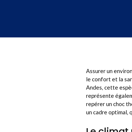
Assurer un enviro
le confort et la s
Andes, cette espèc
représente égalem
repérer un choc th
un cadre optimal, q
Le climat 