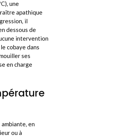
°C), une
paraître apathique
ression, il
 en dessous de
aucune intervention
r le cobaye dans
 mouiller ses
ise en charge
mpérature
e ambiante, en
ieur ou à