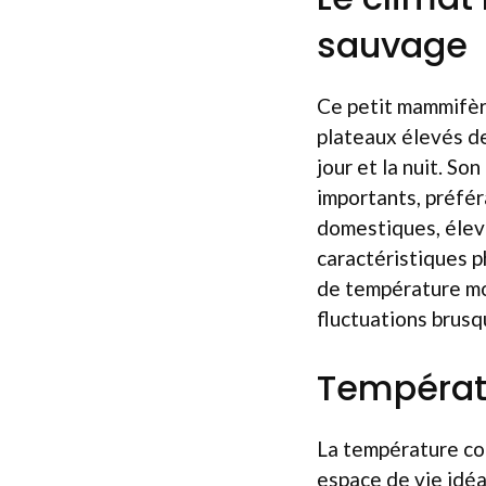
sauvage
Ce petit mammifère
plateaux élevés de
jour et la nuit. So
importants, préfér
domestiques, élevé
caractéristiques p
de température moi
fluctuations brusqu
Températu
La température cor
espace de vie idéa