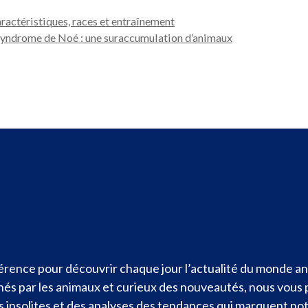
aractéristiques, races et entraînement
yndrome de Noé : une suraccumulation d’animaux
rence pour découvrir chaque jour l’actualité du monde ani
nnés par les animaux et curieux des nouveautés, nous vous
ités insolites et des analyses des tendances qui marquent n