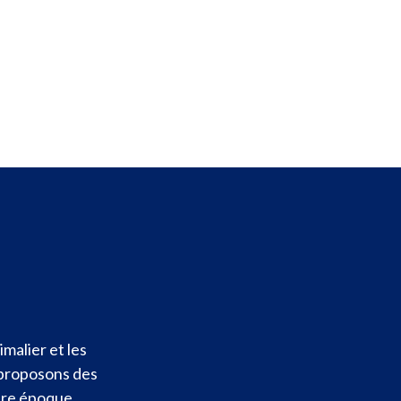
malier et les
 proposons des
otre époque.