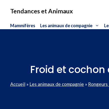
Aller
au
Tendances et Animaux
contenu
Mammifères
Les animaux de compagnie
Le
Froid et cochon 
Accueil
»
Les animaux de compagnie
»
Rongeurs