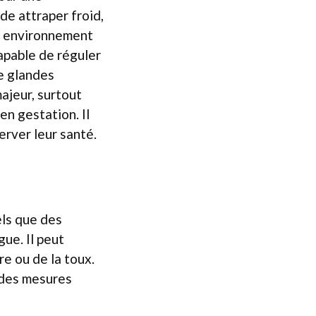
de attraper froid,
Un environnement
capable de réguler
e glandes
ajeur, surtout
en gestation. Il
erver leur santé.
els que des
gue. Il peut
e ou de la toux.
 des mesures