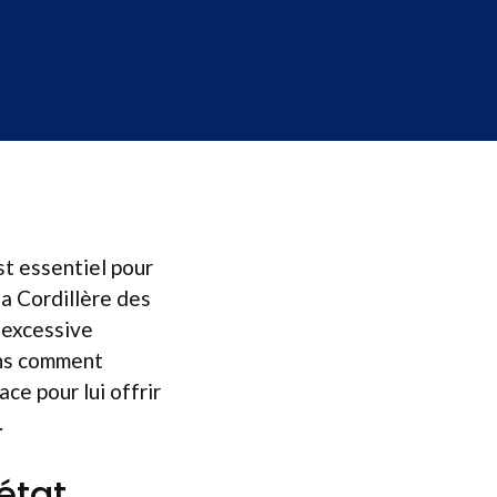
t essentiel pour
la Cordillère des
 excessive
ons comment
ce pour lui offrir
.
état