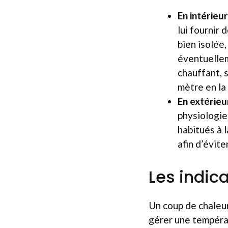
En intérieur
lui fournir 
bien isolée,
éventuellem
chauffant, s
mètre en la 
En extérieu
physiologie
habitués à l
afin d’évite
Les indic
Un coup de chaleur
gérer une tempéra