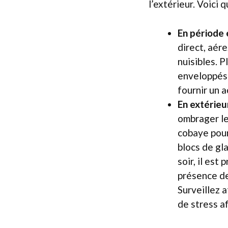
l’extérieur. Voici 
En période 
direct, aére
nuisibles. 
enveloppés d
fournir un 
En extérieu
ombrager le
cobaye pour 
blocs de gl
soir, il est
présence de
Surveillez 
de stress a