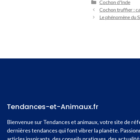
Catégories
Cochon d'Inde
Cochon truffier : c
Le phénomène du S
Tendances-et-Animaux.fr
Bienvenue sur Tendances et animaux, votre site de réfé
dernières tendances qui font vibrer la planète. Passio
articles inspirants, des conseils pratiques, des actual