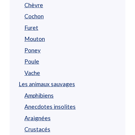
Chèvre
Cochon
Furet
Mouton
Poney
Poule
Vache
Les animaux sauvages
Amphibiens
Anecdotes insolites
Araignées
Crustacés