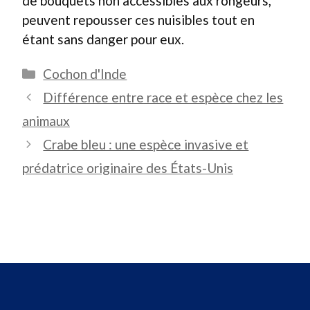
de bouquets non accessibles aux rongeurs,
peuvent repousser ces nuisibles tout en
étant sans danger pour eux.
Catégories
Cochon d'Inde
Différence entre race et espèce chez les
animaux
Crabe bleu : une espèce invasive et
prédatrice originaire des États-Unis