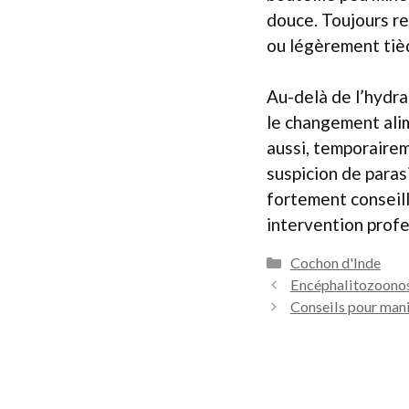
douce. Toujours r
ou légèrement tièd
Au-delà de l’hydrat
le changement alim
aussi, temporaireme
suspicion de parasi
fortement conseill
intervention profe
Catégories
Cochon d'Inde
Encéphalitozoonose
Conseils pour manip