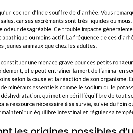
squ’un cochon d’Inde souffre de diarrhée. Vous remar
 sales, car ses excréments sont très liquides ou mous
 odeur désagréable. Ce trouble impacte généraleme
t apathique ou moins actif. La fréquence de ces diarh
es jeunes animaux que chez les adultes.
constituer une menace grave pour ces petits rongeurs.
pidement, elle peut entraîner la mort de l’animal en 
 moins selon la cause et la réaction de son organisme. 
de minéraux essentiels comme le sodium ou le potassi
déshydratation, qui met en péril l’équilibre de tout so
pale ressource nécessaire à sa survie, suivie du foin q
 maintenir un équilibre intestinal et réguler sa tempé
ont les origines possibles d’