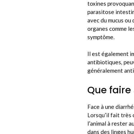
toxines provoquant
parasitose intesti
avec du mucus ou d
organes comme les 
symptôme.
Il est également 
antibiotiques, peu
généralement antici
Que faire
Face à une diarrhée
Lorsqu’il fait très
l’animal à rester 
dans des linges hu