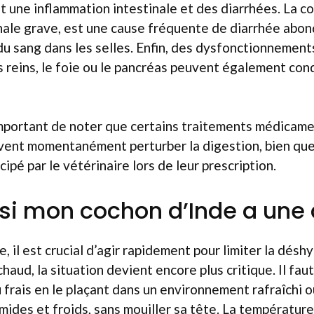
 une inflammation intestinale et des diarrhées. La co
nale grave, est une cause fréquente de diarrhée abon
u sang dans les selles. Enfin, des dysfonctionnement
reins, le foie ou le pancréas peuvent également cond
important de noter que certains traitements médicam
vent momentanément perturber la digestion, bien que
pé par le vétérinaire lors de leur prescription.
 si mon cochon d’Inde a une 
, il est crucial d’agir rapidement pour limiter la désh
 chaud, la situation devient encore plus critique. Il faut
au frais en le plaçant dans un environnement rafraîchi 
mides et froids, sans mouiller sa tête. La température