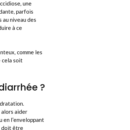
ccidiose, une
dante, parfois
s au niveau des
uire à ce
enteux, comme les
 cela soit
diarrhée ?
ydratation.
 alors aider
ou en l’enveloppant
 doit être