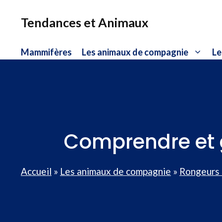
Aller
au
Tendances et Animaux
contenu
Mammifères
Les animaux de compagnie
Le
Comprendre et g
Accueil
»
Les animaux de compagnie
»
Rongeurs