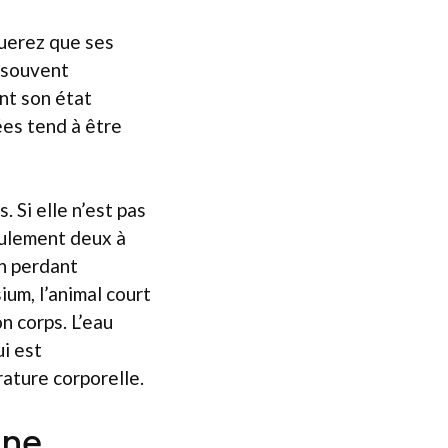
querez que ses
, souvent
nt son état
ées tend à être
 Si elle n’est pas
seulement deux à
En perdant
um, l’animal court
n corps. L’eau
ui est
rature corporelle.
une