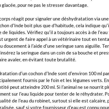
u glacée, pour ne pas le stresser davantage.
corps réagit pour signaler une déshydratation via une
chon d’Inde boit plus que d’habitude, cela indique qu’
de liquides. Vérifiez qu’il a toujours accès à de l’eau
est urgent de faire appel à un vétérinaire tout en tenta
au doucement à l’aide d’une seringue sans aiguille. Ten
, insérez la seringue dans un coin de sa bouche et pr
faire avaler, en évitant toute brutalité.
ratation d’un cochon d’Inde sont d’environ 100 ml p
ncipalement fournis par le foin et les légumes verts. E
tité peut atteindre 200 ml. Si l’animal ne se nourrit plu
ent sur l’eau liquide pour tenter de le réhydrater. P
alité de l’eau du robinet, surtout si elle est calcaire, 
ralisée, sauf si votre fournisseur d’eau est connu pou