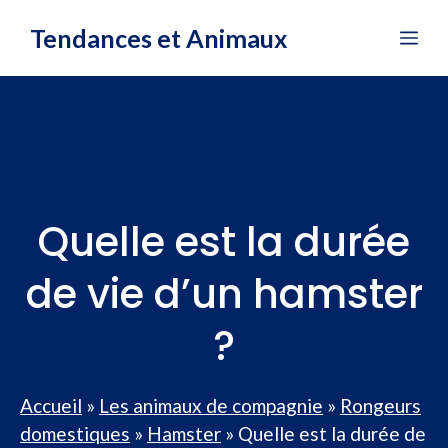
Aller
Tendances et Animaux
Me
au
contenu
Quelle est la durée
de vie d’un hamster
?
Accueil
»
Les animaux de compagnie
»
Rongeurs
domestiques
»
Hamster
»
Quelle est la durée de