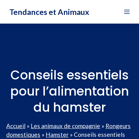
Aller
Tendances et Animaux
Me
au
contenu
Conseils essentiels
pour l’alimentation
du hamster
Accueil
»
Les animaux de compagnie
»
Rongeurs
domestiques
»
Hamster
»
Conseils essentiels