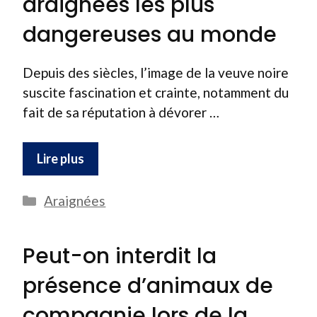
araignées les plus
dangereuses au monde
Depuis des siècles, l’image de la veuve noire
suscite fascination et crainte, notamment du
fait de sa réputation à dévorer …
Lire plus
Catégories
Araignées
Peut-on interdit la
présence d’animaux de
compagnie lors de la