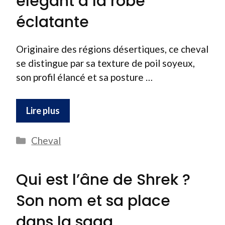
élégant à la robe
éclatante
Originaire des régions désertiques, ce cheval
se distingue par sa texture de poil soyeux,
son profil élancé et sa posture …
Lire plus
Catégories
Cheval
Qui est l’âne de Shrek ?
Son nom et sa place
dans la saga