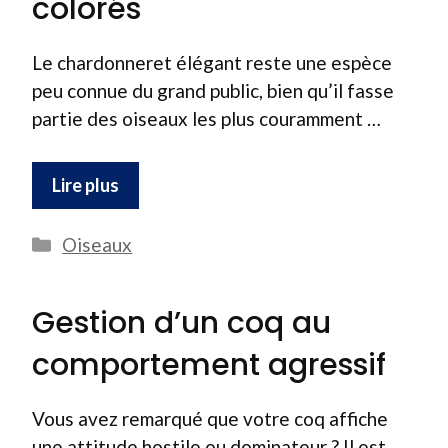
colorés
Le chardonneret élégant reste une espèce
peu connue du grand public, bien qu’il fasse
partie des oiseaux les plus couramment …
Lire plus
Catégories
Oiseaux
Gestion d’un coq au
comportement agressif
Vous avez remarqué que votre coq affiche
une attitude hostile ou dominateur ? Il est