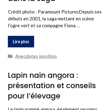
Crédit photo : Paramount PicturesDepuis ses
débuts en 2001, la saga mettant en scène
l’ogre vert et sa compagne Fiona …
Lire plus
Catégories
Anecdotes insolites
Lapin nain angora :
présentation et conseils
pour l’élevage
Le lapin nommé angora, également reconnu