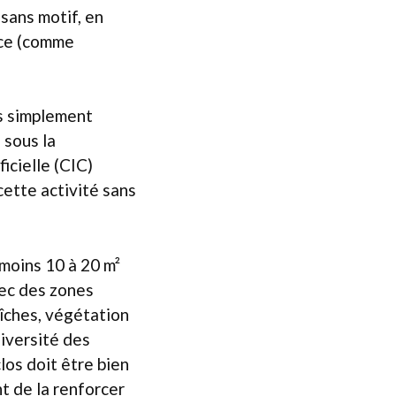
 sans motif, en
èce (comme
as simplement
 sous la
icielle (CIC)
ette activité sans
 moins 10 à 20 m²
vec des zones
îches, végétation
diversité des
clos doit être bien
nt de la renforcer