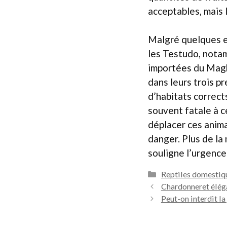
acceptables, mais 
Malgré quelques er
les Testudo, notam
importées du Magh
dans leurs trois p
d’habitats correct
souvent fatale à c
déplacer ces anima
danger. Plus de la
souligne l’urgence
Catégories
Reptiles domestiq
Chardonneret éléga
Peut-on interdit l