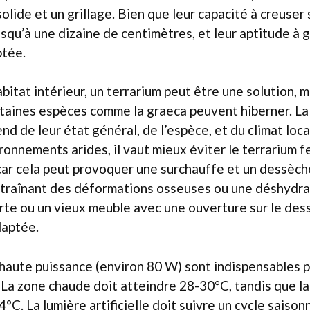
lide et un grillage. Bien que leur capacité à creuser s
squ’à une dizaine de centimètres, et leur aptitude à 
ptée.
itat intérieur, un terrarium peut être une solution, m
taines espèces comme la graeca peuvent hiberner. La
d de leur état général, de l’espèce, et du climat loca
onnements arides, il vaut mieux éviter le terrarium 
ar cela peut provoquer une surchauffe et un dessè
entraînant des déformations osseuses ou une déshydra
rte ou un vieux meuble avec une ouverture sur le des
daptée.
aute puissance (environ 80 W) sont indispensables p
La zone chaude doit atteindre 28-30°C, tandis que la
°C. La lumière artificielle doit suivre un cycle saisonn