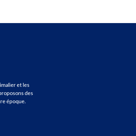
malier et les
 proposons des
otre époque.