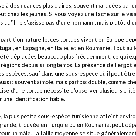
nse à des nuances plus claires, souvent marquées par 
out chez les jeunes. Si vous voyez une tache sur le visag
s qu’il ne s’agisse pas d’une hermanni, mais plutôt d’
partition naturelle, ces tortues vivent en Europe depu
gal, en Espagne, en Italie, et en Roumanie. Tout au l
 été déplacées beaucoup plus fréquemment, ce qui exp
 régions depuis si longtemps. La présence de l’ergot
s espèces, sauf dans une sous-espèce où il peut être
aussi : souvent simple, mais parfois double, comme che
ise d’une tortue nécessite d’observer plusieurs critè
r une identification fiable.
e, la plus petite sous-espèce tunisienne atteint enviro
 grande, trouvée en Turquie ou en Roumanie, peut dép
pour un mâle. La taille moyenne se situe généralemen