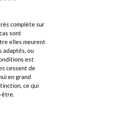
très complète sur
cas sont
tre elles meurent
s adaptés, ou
onditions est
res cessent de
hui en grand
inction, ce qui
-être.