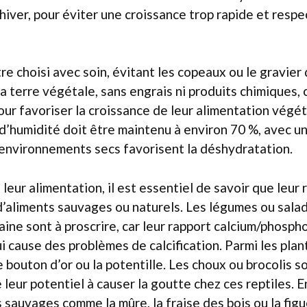
 hiver, pour éviter une croissance trop rapide et resp
tre choisi avec soin, évitant les copeaux ou le gravier
La terre végétale, sans engrais ni produits chimiques, 
our favoriser la croissance de leur alimentation végét
 d’humidité doit être maintenu à environ 70 %, avec u
 environnements secs favorisent la déshydratation.
leur alimentation, il est essentiel de savoir que leur
’aliments sauvages ou naturels. Les légumes ou sala
aine sont à proscrire, car leur rapport calcium/phosph
ui cause des problèmes de calcification. Parmi les pla
le bouton d’or ou la potentille. Les choux ou brocolis 
 leur potentiel à causer la goutte chez ces reptiles. E
s sauvages comme la mûre, la fraise des bois ou la fig