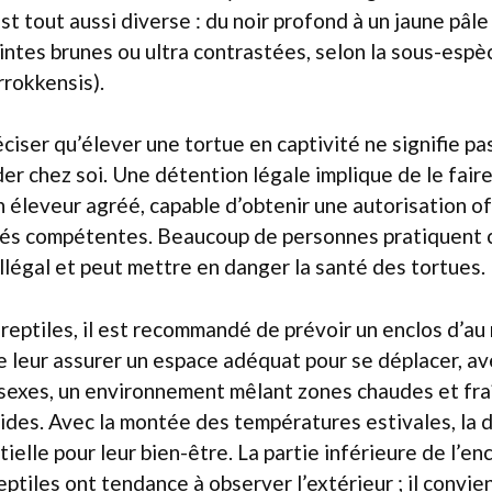
st tout aussi diverse : du noir profond à un jaune pâle
intes brunes ou ultra contrastées, selon la sous-esp
rokkensis).
réciser qu’élever une tortue en captivité ne signifie p
der chez soi. Une détention légale implique de le faire
n éleveur agréé, capable d’obtenir une autorisation off
tés compétentes. Beaucoup de personnes pratiquent c
illégal et peut mettre en danger la santé des tortues.
s reptiles, il est recommandé de prévoir un enclos d’au
 de leur assurer un espace adéquat pour se déplacer, a
 sexes, un environnement mêlant zones chaudes et fra
rides. Avec la montée des températures estivales, la 
ielle pour leur bien-être. La partie inférieure de l’en
eptiles ont tendance à observer l’extérieur ; il convie