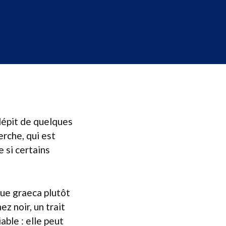
 dépit de quelques
erche, qui est
 si certains
tue graeca plutôt
z noir, un trait
able : elle peut