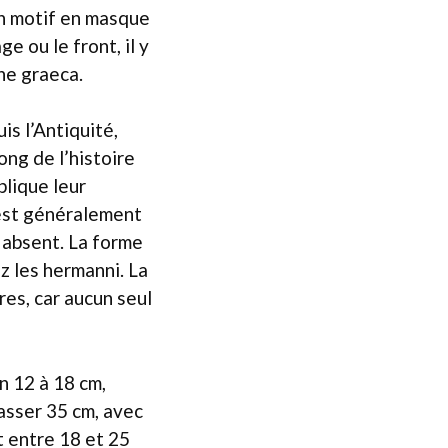
un motif en masque
e ou le front, il y
une graeca.
is l’Antiquité,
ong de l’histoire
lique leur
 est généralement
 absent. La forme
z les hermanni. La
res, car aucun seul
n 12 à 18 cm,
asser 35 cm, avec
t entre 18 et 25