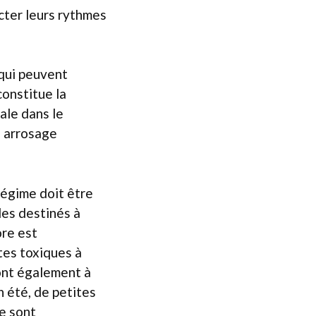
ecter leurs rythmes
 qui peuvent
constitue la
ale dans le
n arrosage
 régime doit être
des destinés à
ore est
ntes toxiques à
sont également à
n été, de petites
ue sont