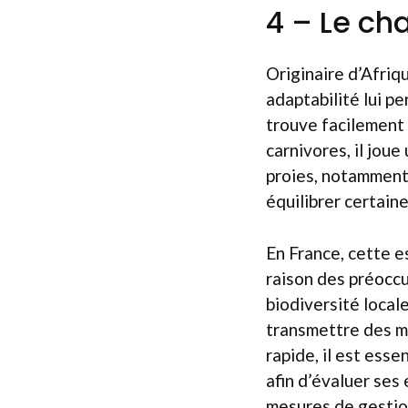
4 – Le ch
Originaire d’Afriq
adaptabilité lui pe
trouve facilement 
carnivores, il jou
proies, notamment 
équilibrer certain
En France, cette 
raison des préoccu
biodiversité locale
transmettre des m
rapide, il est ess
afin d’évaluer ses
mesures de gestio