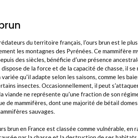
 brun
édateurs du territoire français, l’ours brun est le plu
lement les montagnes des Pyrénées. Ce mammifère my
 depuis des siècles, bénéficie d’une présence ancestral
l dispose de la force et de la capacité de chasse, il se
variée qu’il adapte selon les saisons, comme les baies,
tains insectes. Occasionnellement, il peut s’attaquer
la viande ne représente qu’une fraction de son régim
ue de mammifères, dont une majorité de bétail domest
mammifères sauvages.
ours brun en France est classée comme vulnérable, en 
causée par la chasse et la destruction de ses habitats