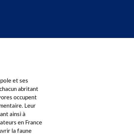
opole et ses
chacun abritant
ivores occupent
mentaire. Leur
ant ainsi à
dateurs en France
vrir la faune