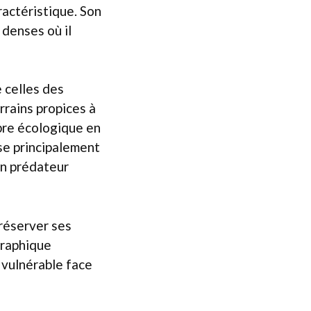
ractéristique. Son
 denses où il
 celles des
rrains propices à
ibre écologique en
sse principalement
 un prédateur
préserver ses
graphique
 vulnérable face