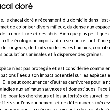
acal doré
ue, le chacal doré a récemment élu domicile dans l’est 
rmet de coloniser divers milieux, du dense aux espaces
de la nourriture et des abris. Bien que plus petit que
e un rôle écologique important en se nourrissant d’une
de rongeurs, de fruits ou de restes humains, contribu
es populations animales et à disperser des graines.
espèce n’est pas protégée et est considérée comme e
pations liées à son impact potentiel sur les espèces 
. Elle peut concurrencer d’autres carnivores pour la n
aladies aux animaux sauvages et domestiques. Face 
entiel pour les chercheurs et les autorités de surveil
 effets sur l’environnement et de déterminer, si néces
n appropriées. La présence croissante du chacal doré