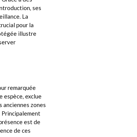
introduction, ses
illance. La
ucial pour la
tégée illustre
server
etour remarquée
e espèce, exclue
es anciennes zones
e. Principalement
r présence est de
gence de ces