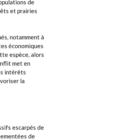
populations de
êts et prairies
imés, notamment à
ertes économiques
tte espèce, alors
nflit met en
es intérêts
voriser la
ssifs escarpés de
ornementées de