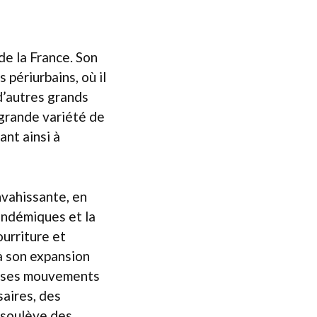
de la France. Son
 périurbains, où il
 d’autres grands
 grande variété de
ant ainsi à
nvahissante, en
endémiques et la
ourriture et
à son expansion
ler ses mouvements
saires, des
 soulève des