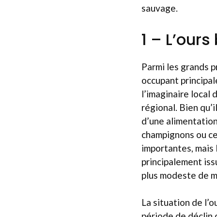
sauvage.
1 – L’ours
Parmi les grands pr
occupant principa
l’imaginaire local
régional. Bien qu’i
d’une alimentation 
champignons ou cer
importantes, mais 
principalement iss
plus modeste de 
La situation de l’
période de déclin 