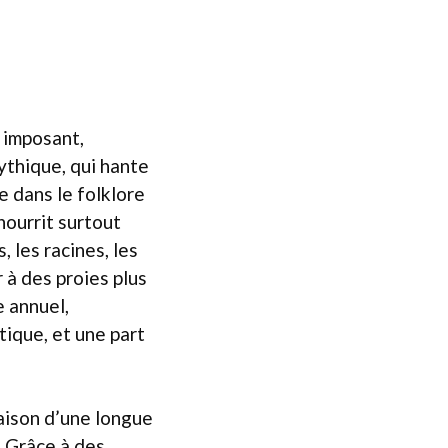
s imposant,
thique, qui hante
e dans le folklore
 nourrit surtout
 les racines, les
 à des proies plus
e annuel,
ique, et une part
raison d’une longue
. Grâce à des