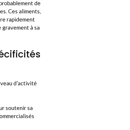
t probablement de
es. Ces aliments,
aire rapidement
re gravement à sa
écificités
iveau d’activité
ur soutenir sa
commercialisés