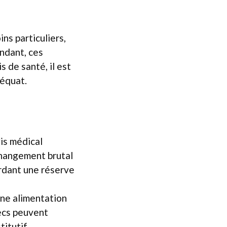
ns particuliers,
endant, ces
 de santé, il est
déquat.
vis médical
 changement brutal
ardant une réserve
une alimentation
secs peuvent
itutif.