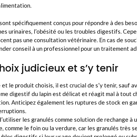
alimentation.
sont spécifiquement conçus pour répondre à des besoi
s urinaires, l’obésité ou les troubles digestifs. Cep
cent pas une consultation vétérinaire. En cas de soucis
der conseil à un professionnel pour un traitement a
hoix judicieux et s’y tenir
et le produit choisis, il est crucial de s’y tenir, sauf a
ème digestif du lapin est délicat et réagit mal à tout
ion. Anticipez également les ruptures de stock en g
erruptions.
 d’utiliser les granulés comme solution de rechange à 
le, comme le foin ou la verdure, car les granulés très 
bles digestifs si leur usage devient prolongé ou subst