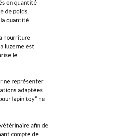
és en quantité
se de poids
 la quantité
a nourriture
La luzerne est
rise le
ur ne représenter
ulations adaptées
pour lapin toy” ne
 vétérinaire afin de
enant compte de