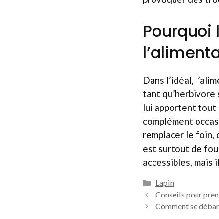
Pourquoi 
l’alimenta
Dans l’idéal, l’ali
tant qu’herbivore s
lui apportent tout
complément occasio
remplacer le foin, 
est surtout de fou
accessibles, mais 
Catégories
Lapin
Conseils pour pren
Comment se débarra