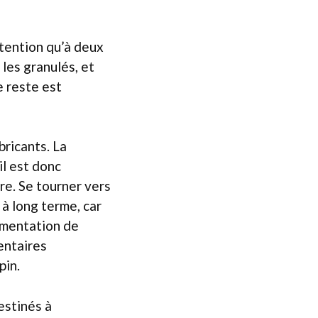
ttention qu’à deux
 les granulés, et
e reste est
bricants. La
il est donc
re. Se tourner vers
à long terme, car
imentation de
entaires
pin.
estinés à