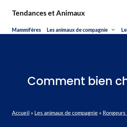
Aller
au
Tendances et Animaux
contenu
Mammifères
Les animaux de compagnie
Le
Comment bien choi
Accueil
»
Les animaux de compagnie
»
Rongeurs