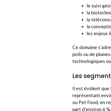
le suivi géo
la biotechno
la téléconsu
la concepti
les enjeux 
Ce domaine s’adres
poils ou de plumes.
technologiques ou 
Les segments
Il est évident que
représentant envir
ou Pet Food, en re
part d’environ 6 