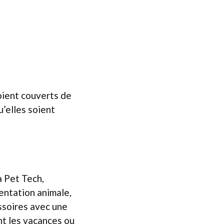
oient couverts de
u’elles soient
a Pet Tech,
mentation animale,
ssoires avec une
nt les vacances ou