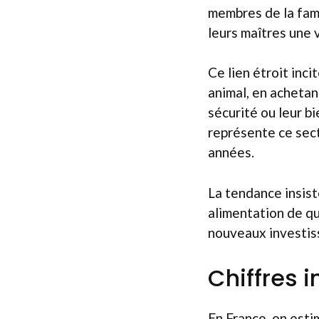
membres de la fami
leurs maîtres une v
Ce lien étroit inci
animal, en achetant
sécurité ou leur b
représente ce sect
années.
La tendance insist
alimentation de qu
nouveaux investiss
Chiffres 
En France, on esti