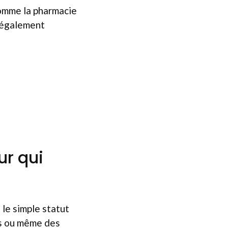
comme la pharmacie
t également
ur qui
le simple statut
ts ou même des