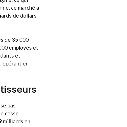
nnie, ce marché a
iards de dollars
ès de 35 000
 000 employés et
ndants et
s, opérant en
stisseurs
sse pas
ne cesse
9 milliards en