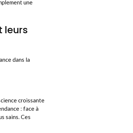
implement une
 leurs
sance dans la
science croissante
endance : face à
us sains. Ces