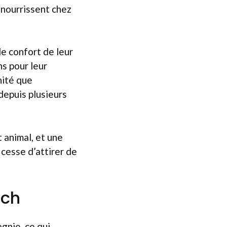
 nourrissent chez
le confort de leur
ns pour leur
nité que
depuis plusieurs
 animal, et une
cesse d’attirer de
ech
gnie, ce qui