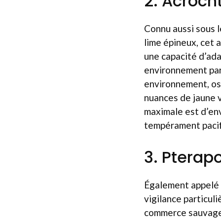
2. Acroc
Connu aussi sous l
lime épineux, cet 
une capacité d’ada
environnement par
environnement, osc
nuances de jaune vi
maximale est d’env
tempérament pacifi
3. Pterap
Également appelé p
vigilance particuli
commerce sauvage.