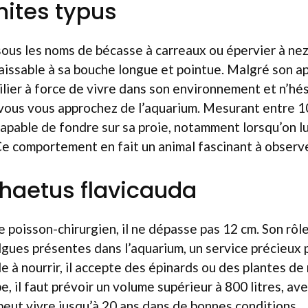
hites typus
us les noms de bécasse à carreaux ou épervier à nez l
issable à sa bouche longue et pointue. Malgré son ap
milier à force de vivre dans son environnement et n’hé
ous vous approchez de l’aquarium. Mesurant entre 10
apable de fondre sur sa proie, notamment lorsqu’on l
Ce comportement en fait un animal fascinant à observe
haetus flavicauda
poisson-chirurgien, il ne dépasse pas 12 cm. Son rôle
gues présentes dans l’aquarium, un service précieux 
e à nourrir, il accepte des épinards ou des plantes de 
, il faut prévoir un volume supérieur à 800 litres, ave
 peut vivre jusqu’à 20 ans dans de bonnes conditions.