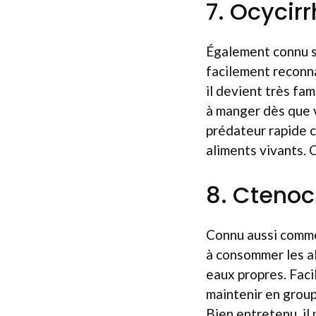
7. Ocycirr
Également connu so
facilement reconna
il devient très fa
à manger dès que v
prédateur rapide c
aliments vivants. 
8. Ctenoc
Connu aussi comme 
à consommer les al
eaux propres. Facil
maintenir en groupe
Bien entretenu, il