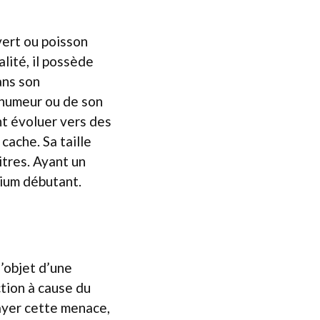
vert ou poisson
lité, il possède
ans son
 humeur ou de son
nt évoluer vers des
cache. Sa taille
itres. Ayant un
rium débutant.
’objet d’une
ction à cause du
ayer cette menace,