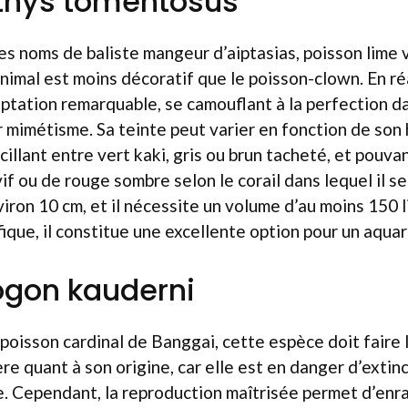
hthys tomentosus
es noms de baliste mangeur d’aiptasias, poisson lime 
animal est moins décoratif que le poisson-clown. En réa
ptation remarquable, se camouflant à la perfection d
 mimétisme. Sa teinte peut varier en fonction de son
illant entre vert kaki, gris ou brun tacheté, et pouva
f ou de rouge sombre selon le corail dans lequel il se 
iron 10 cm, et il nécessite un volume d’au moins 150 l
que, il constitue une excellente option pour un aqua
ogon kauderni
oisson cardinal de Banggai, cette espèce doit faire l
ère quant à son origine, car elle est en danger d’extin
 Cependant, la reproduction maîtrisée permet d’enr