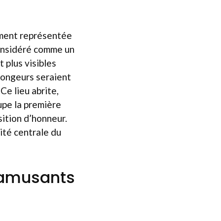
amment représentée
considéré comme un
t plus visibles
rongeurs seraient
Ce lieu abrite,
cupe la première
sition d’honneur.
ité centrale du
t amusants