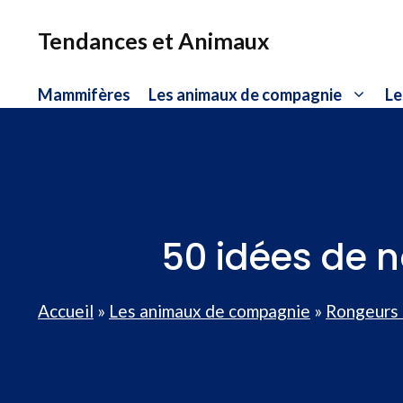
Aller
au
Tendances et Animaux
contenu
Mammifères
Les animaux de compagnie
Le
50 idées de 
Accueil
»
Les animaux de compagnie
»
Rongeurs