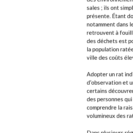
sales ; ils ont si
présente. Étant d
notamment dans les
retrouvent à fouill
des déchets est po
la population raté
ville des coûts él
Adopter un rat ind
d’observation et u
certains découvren
des personnes qui
comprendre la rais
volumineux des rat
Dans plusieurs ré