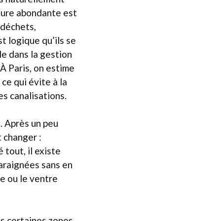
iture abondante est
 déchets,
t logique qu’ils se
ôle dans la gestion
 À Paris, on estime
ce qui évite à la
es canalisations.
. Après un peu
 changer :
tout, il existe
araignées sans en
e ou le ventre
s certaines zones