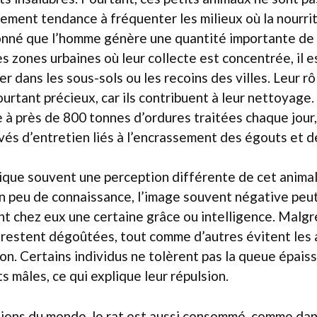
mplement tendance à fréquenter les milieux où la nourr
onné que l’homme génère une quantité importante de
 zones urbaines où leur collecte est concentrée, il es
er dans les sous-sols ou les recoins des villes. Leur r
urtant précieux, car ils contribuent à leur nettoyage.
e à près de 800 tonnes d’ordures traitées chaque jour, 
evés d’entretien liés à l’encrassement des égouts et d
ique souvent une perception différente de cet animal
n peu de connaissance, l’image souvent négative peut
t chez eux une certaine grâce ou intelligence. Malgré 
 restent dégoûtées, tout comme d’autres évitent les 
on. Certains individus ne tolèrent pas la queue épaiss
s mâles, ce qui explique leur répulsion.
gions du monde, le rat est aussi consommé, comme dan