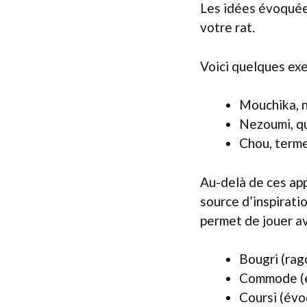
Les idées évoquée
votre rat.
Voici quelques exe
Mouchika, n
Nezoumi, qui
Chou, terme 
Au-delà de ces app
source d’inspirati
permet de jouer av
Bougri (rag
Commode (en
Coursi (évo