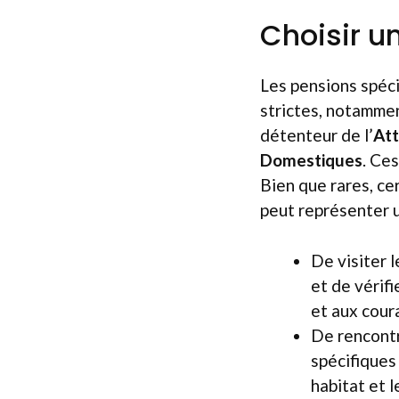
Choisir u
Les pensions spéci
strictes, notammen
détenteur de l’
Att
Domestiques
. Ce
Bien que rares, ce
peut représenter un
De visiter l
et de vérif
et aux coura
De rencontr
spécifiques
habitat et l