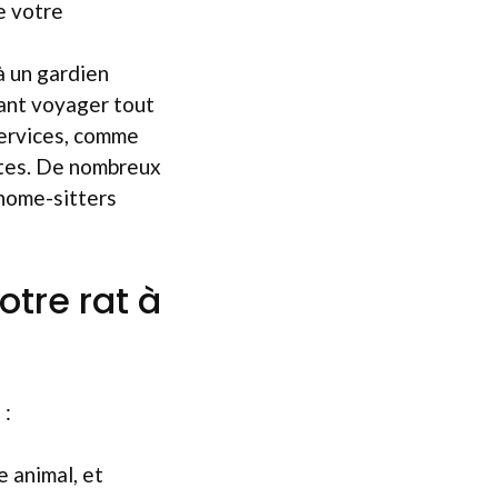
e votre
à un gardien
tant voyager tout
services, comme
antes. De nombreux
 home-sitters
otre rat à
 :
e animal, et