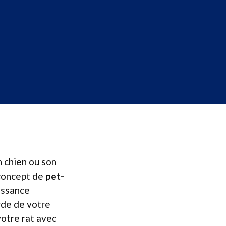
n chien ou son
e concept de
pet-
issance
rde de votre
otre rat avec