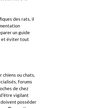
iques des rats, il
limentation
éparer un guide
 et éviter tout
 chiens ou chats,
écialisés, forums
roches de chez
 d’être vigilant
s doivent posséder