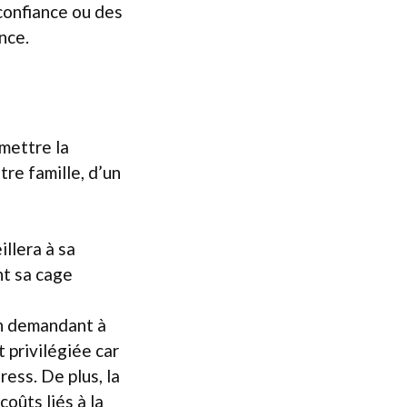
confiance ou des
nce.
emettre la
tre famille, d’un
illera à sa
nt sa cage
en demandant à
 privilégiée car
ress. De plus, la
oûts liés à la