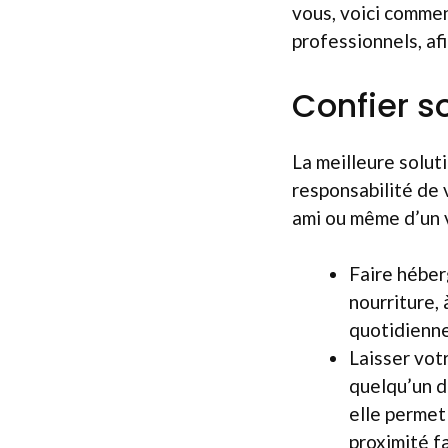
vous, voici commen
professionnels, af
Confier s
La meilleure soluti
responsabilité de v
ami ou même d’un v
Faire héber
nourriture, 
quotidienn
Laisser vot
quelqu’un d
elle permet 
proximité f