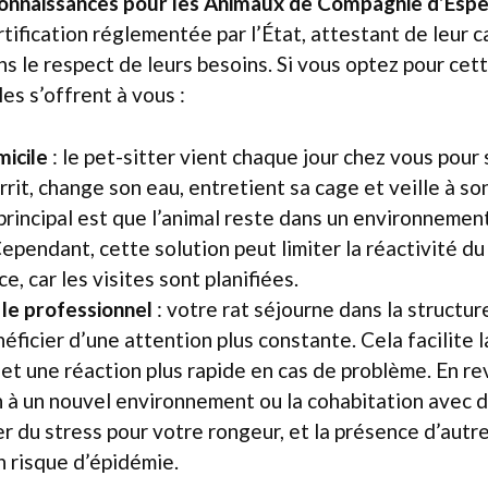
Connaissances pour les Animaux de Compagnie d’Es
ification réglementée par l’État, attestant de leur c
s le respect de leurs besoins. Si vous optez pour cet
es s’offrent à vous :
icile
: le pet-sitter vient chaque jour chez vous pour
ourrit, change son eau, entretient sa cage et veille à so
principal est que l’animal reste dans un environnement
Cependant, cette solution peut limiter la réactivité d
e, car les visites sont planifiées.
le professionnel
: votre rat séjourne dans la structure
ficier d’une attention plus constante. Cela facilite l
et une réaction plus rapide en cas de problème. En re
n à un nouvel environnement ou la cohabitation avec 
r du stress pour votre rongeur, et la présence d’autr
 risque d’épidémie.