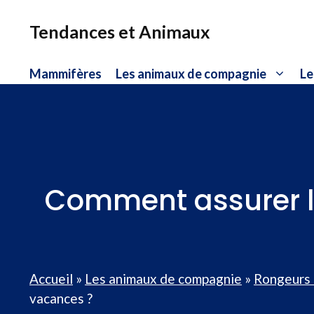
Aller
au
Tendances et Animaux
contenu
Mammifères
Les animaux de compagnie
Le
Comment assurer l
Accueil
»
Les animaux de compagnie
»
Rongeurs
vacances ?