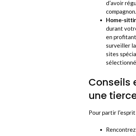
d’avoir rég
compagnon
Home-sitti
durant votr
en profitan
surveiller 
sites spéci
sélectionné
Conseils 
une tierc
Pour partir l’espri
Rencontrez 