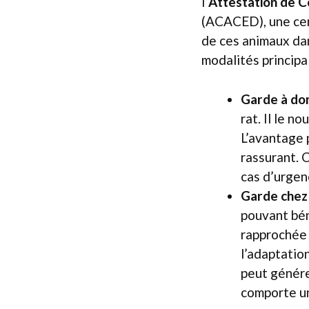
l’
Attestation de 
(ACACED), une cert
de ces animaux dan
modalités principal
Garde à dom
rat. Il le n
L’avantage 
rassurant. 
cas d’urgenc
Garde chez 
pouvant béné
rapprochée 
l’adaptatio
peut génére
comporte un