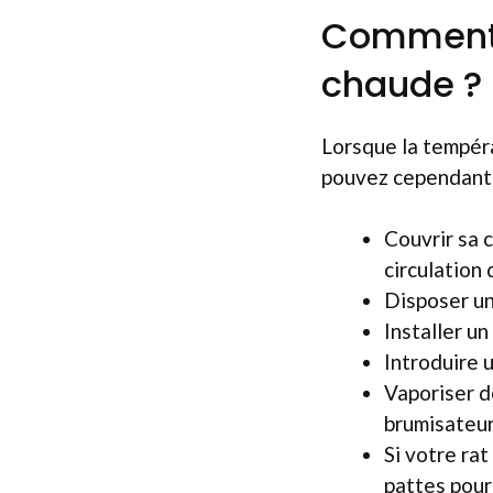
Comment r
chaude ?
Lorsque la tempéra
pouvez cependant re
Couvrir sa 
circulation d
Disposer un
Installer un
Introduire 
Vaporiser d
brumisateur
Si votre ra
pattes pour 