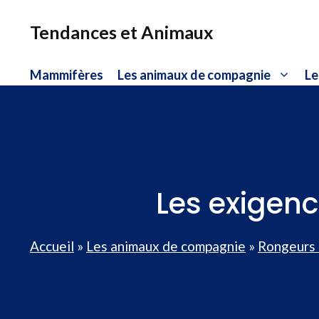
Aller
au
Tendances et Animaux
contenu
Mammifères
Les animaux de compagnie
Le
Les exigen
Accueil
»
Les animaux de compagnie
»
Rongeurs