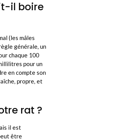
-il boire
mal (les mâles
règle générale, un
pour chaque 100
llilitres pour un
ndre en compte son
aîche, propre, et
otre rat ?
s il est
peut être