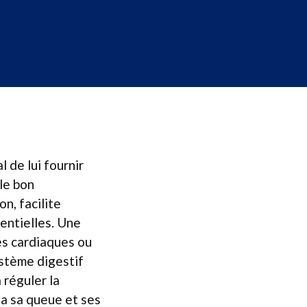
l de lui fournir
 le bon
n, facilite
sentielles. Une
es cardiaques ou
ystème digestif
 réguler la
ia sa queue et ses