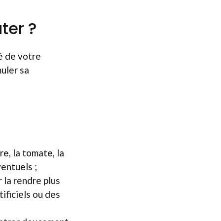
ter ?
é de votre
uler sa
e, la tomate, la
ventuels ;
 la rendre plus
ificiels ou des