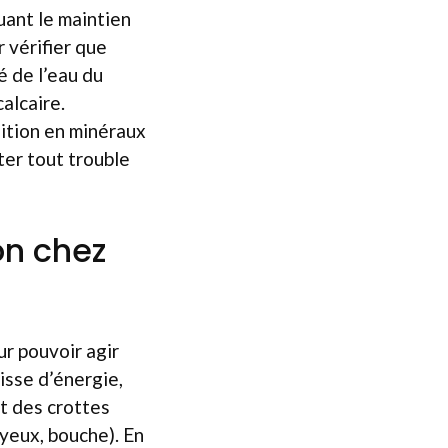
uant le maintien
r vérifier que
é de l’eau du
alcaire.
sition en minéraux
ter tout trouble
n chez
ur pouvoir agir
aisse d’énergie,
t des crottes
yeux, bouche). En