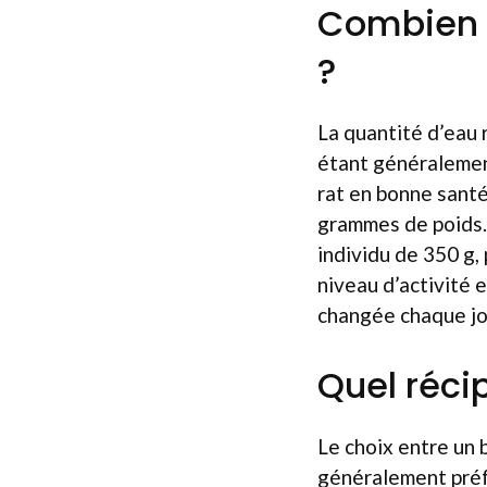
Combien d
?
La quantité d’eau r
étant généralement
rat en bonne santé
grammes de poids. 
individu de 350 g,
niveau d’activité e
changée chaque jou
Quel récip
Le choix entre un 
généralement préfé