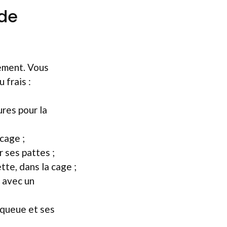
ode
lement. Vous
 frais :
ures pour la
cage ;
r ses pattes ;
te, dans la cage ;
 avec un
 queue et ses