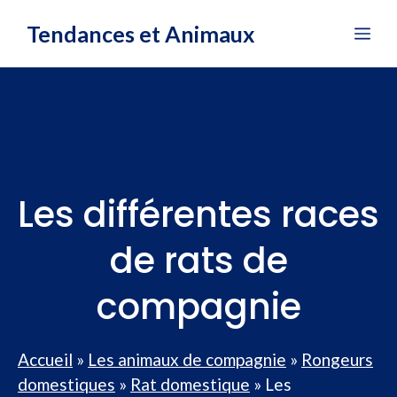
Aller
Tendances et Animaux
Me
au
contenu
Les différentes races
de rats de
compagnie
Accueil
»
Les animaux de compagnie
»
Rongeurs
domestiques
»
Rat domestique
»
Les