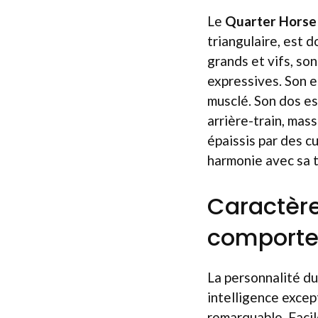
Le
Quarter Horse
triangulaire, est 
grands et vifs, so
expressives. Son en
musclé. Son dos est
arrière-train, mas
épaissis par des c
harmonie avec sa ta
Caractère
comport
La personnalité d
intelligence excep
remarquable. Facil