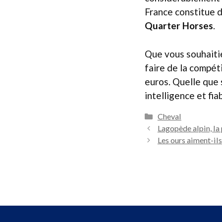
France constitue 
Quarter Horses
.
Que vous souhaitie
faire de la compét
euros. Quelle que 
intelligence et fia
Catégories
Cheval
Lagopède alpin, la
Les ours aiment-ils