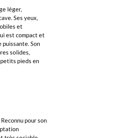
ge léger,
cave. Ses yeux,
obiles et
 qui est compact et
e puissante. Son
res solides,
 petits pieds en
. Reconnu pour son
aptation
t très sociable.