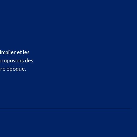
malier et les
 proposons des
otre époque.