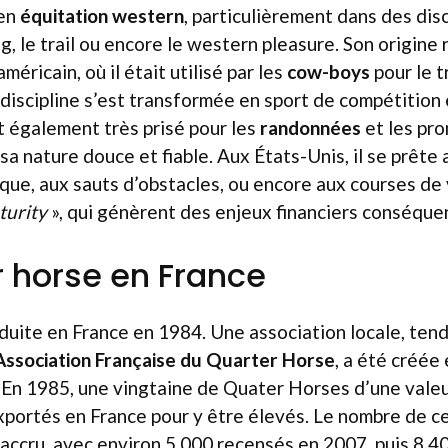
 en
équitation western
, particulièrement dans des disc
ing, le trail ou encore le western pleasure. Son origin
méricain, où il était utilisé par les
cow-boys
pour le t
discipline s’est transformée en sport de compétition e
 également très prisé pour les
randonnées
et les pr
 sa nature douce et fiable. Aux États-Unis, il se prête 
ique, aux sauts d’obstacles, ou encore aux courses de 
turity
», qui génèrent des enjeux financiers conséque
r horse en France
oduite en France en 1984. Une association locale, ten
Association Française du Quarter Horse
, a été créée
. En 1985, une vingtaine de Quater Horses d’une vale
xportés en France pour y être élevés. Le nombre de c
ccru, avec environ 5 000 recensés en 2007, puis 8 4