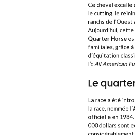
Ce cheval excelle
le cutting, le rein
ranchs de l’Ouest a
Aujourd’hui, cette 
Quarter Horse
est
familiales, grâce à
d’équitation class
l’«
All American Fu
Le quarte
La race a été intr
la race, nommée l’
officielle en 1984
000 dollars sont e
considérablement a