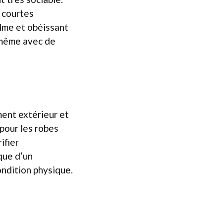
e courtes
alme et obéissant
 même avec de
ent extérieur et
pour les robes
ifier
que d’un
ondition physique.