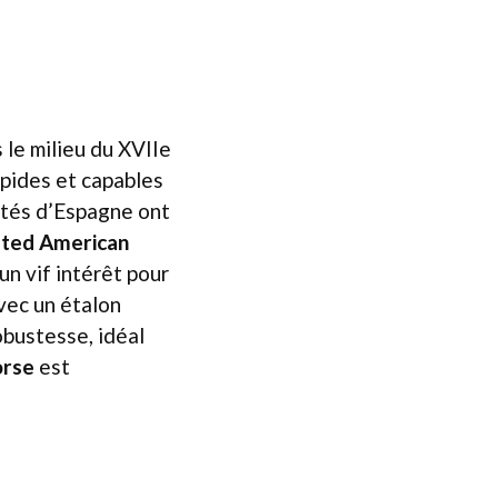
le milieu du XVIIe
apides et capables
rtés d’Espagne ont
ted American
un vif intérêt pour
vec un étalon
obustesse, idéal
orse
est