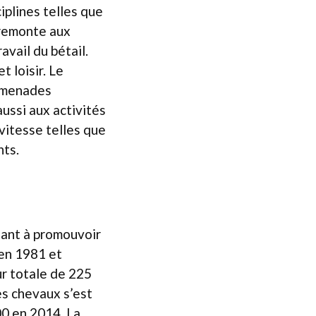
iplines telles que
e remonte aux
ravail du bétail.
t loisir. Le
omenades
aussi aux activités
vitesse telles que
nts.
dant à promouvoir
 en 1981 et
ur totale de 225
es chevaux s’est
00 en 2014. La