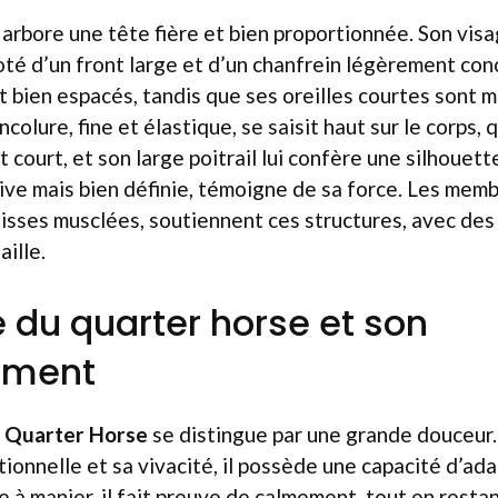
arbore une tête fière et bien proportionnée. Son visa
doté d’un front large et d’un chanfrein légèrement con
nt bien espacés, tandis que ses oreilles courtes sont m
colure, fine et élastique, se saisit haut sur le corps,
 court, et son large poitrail lui confère une silhouett
sive mais bien définie, témoigne de sa force. Les memb
uisses musclées, soutiennent ces structures, avec des
ille.
 du quarter horse et son
ement
u
Quarter Horse
se distingue par une grande douceur
tionnelle et sa vivacité, il possède une capacité d’ad
e à manier, il fait preuve de calmement, tout en restan