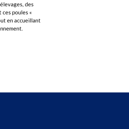
 élevages, des
t ces poules «
out en accueillant
ronnement.