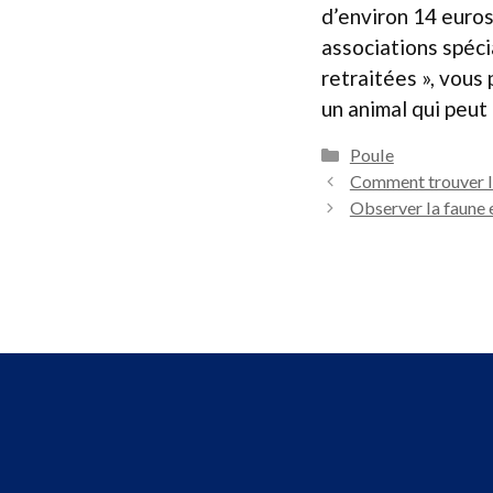
d’environ 14 euros
associations spéci
retraitées », vous
un animal qui peu
Catégories
Poule
Comment trouver la
Observer la faune e