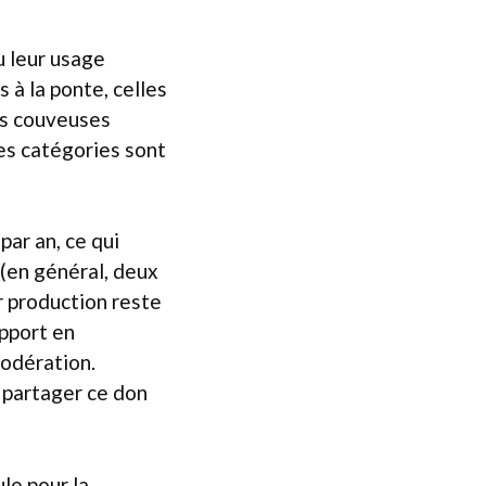
u leur usage
 à la ponte, celles
les couveuses
es catégories sont
ar an, ce qui
 (en général, deux
ur production reste
apport en
modération.
 partager ce don
le pour la