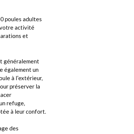
50 poules adultes
 votre activité
arations et
ent généralement
tue également un
ule à l’extérieur,
our préserver la
lacer
 un refuge,
tée à leur confort.
yage des