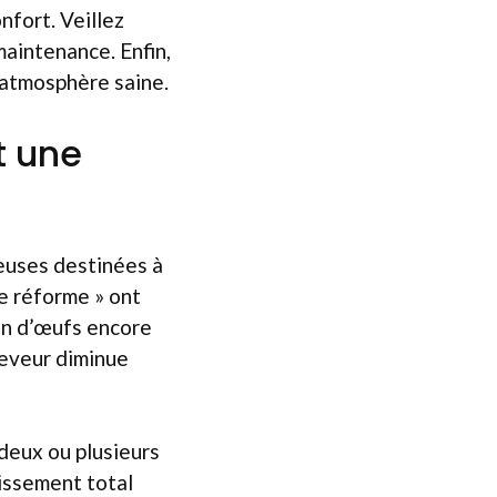
nfort. Veillez
maintenance. Enfin,
e atmosphère saine.
t une
deuses destinées à
de réforme » ont
on d’œufs encore
leveur diminue
 deux ou plusieurs
tissement total