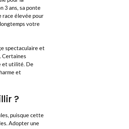
n 3 ans, sa ponte
ne race élevée pour
op longtemps votre
ge spectaculaire et
. Certaines
et utilité. De
charme et
lir ?
ules, puisque cette
les. Adopter une