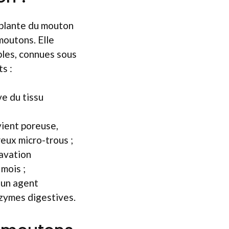
mblante du mouton
moutons. Elle
bles, connues sous
s :
ve du tissu
vient poreuse,
eux micro-trous ;
ravation
mois ;
’un agent
nzymes digestives.