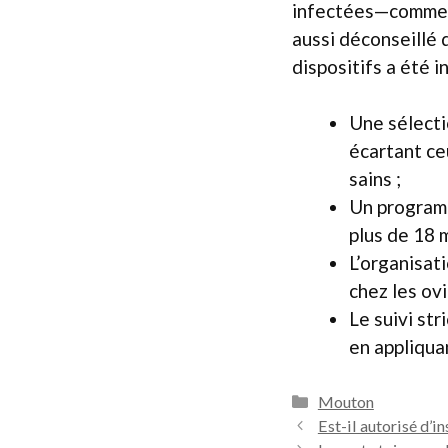
infectées—comme le
aussi déconseillé 
dispositifs a été i
Une sélecti
écartant ce
sains ;
Un programm
plus de 18 m
L’organisati
chez les ov
Le suivi str
en appliqua
Catégories
Mouton
Est-il autorisé d’in