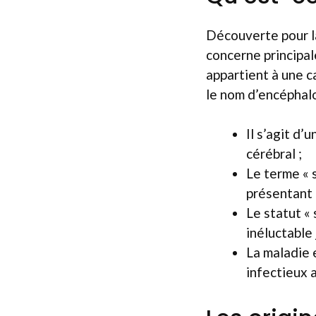
Découverte pour l
concerne principal
appartient à une 
le nom d’encéphalo
Il s’agit d’
cérébral ;
Le terme « 
présentant 
Le statut «
inéluctable
La maladie 
infectieux 