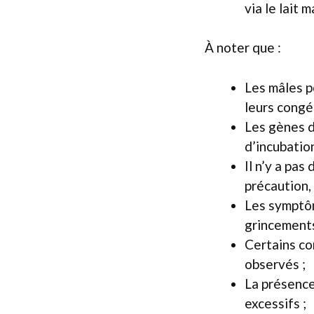
via le lait 
À noter que :
Les mâles p
leurs congé
Les gènes d’
d’incubation
Il n’y a pas
précaution,
Les symptôm
grincements
Certains co
observés ;
La présence
excessifs ;