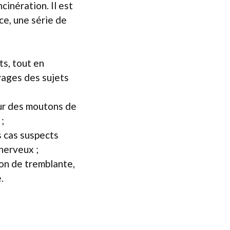
inération. Il est
ce, une série de
ts, tout en
vages des sujets
ur des moutons de
;
s cas suspects
 nerveux ;
cion de tremblante,
.