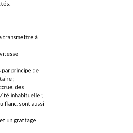
ctés.
a transmettre à
 vitesse
s par principe de
aire ;
ccrue, des
té inhabituelle ;
 flanc, sont aussi
et un grattage