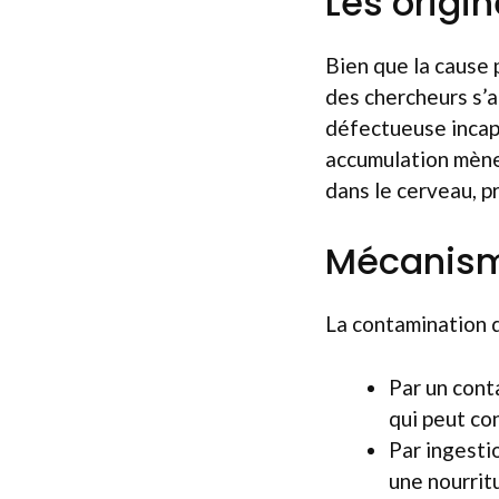
Les origi
Bien que la cause 
des chercheurs s’a
défectueuse incap
accumulation mène 
dans le cerveau, p
Mécanism
La contamination d
Par un cont
qui peut con
Par ingesti
une nourrit