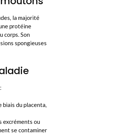
s moutons
des, la majorité
 une protéine
u corps. Son
ésions spongieuses
aladie
:
 biais du placenta,
es excréments ou
ment se contaminer