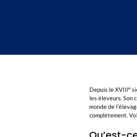
e
Depuis le XVIII
si
les éleveurs. Son 
monde de l’élevage
complètement. Voic
Qu’est-ce