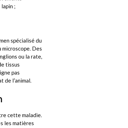
lapin ;
men spécialisé du
u microscope. Des
glions ou la rate,
de tissus
oigne pas
t de l’animal.
n
tre cette maladie.
es les matières