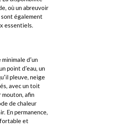
e, où un abreuvoir
er sont également
x essentiels.
e minimale d’un
n point d’eau, un
u’il pleuve, neige
tés, avec un toit
 mouton, afin
iode de chaleur
’air. En permanence,
fortable et