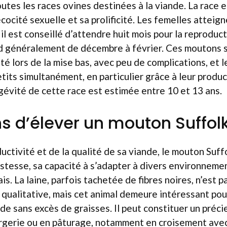
outes les races ovines destinées à la viande. La race
cocité sexuelle et sa prolificité. Les femelles atteign
 il est conseillé d’attendre huit mois pour la reproduc
d généralement de décembre à février. Ces moutons s
lité lors de la mise bas, avec peu de complications, et 
etits simultanément, en particulier grâce à leur produ
gévité de cette race est estimée entre 10 et 13 ans.
ns d’élever un mouton Suffol
uctivité et de la qualité de sa viande, le mouton Suf
ustesse, sa capacité à s’adapter à divers environnement
is. La laine, parfois tachetée de fibres noires, n’est 
ualitative, mais cet animal demeure intéressant pou
nde sans excès de graisses. Il peut constituer un préci
ergerie ou en pâturage, notamment en croisement avec