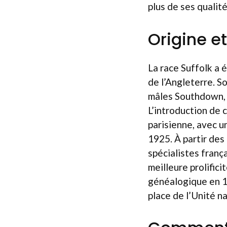
plus de ses qualit
Origine e
La race Suffolk a é
de l’Angleterre. S
mâles Southdown, f
L’introduction de 
parisienne, avec u
1925. À partir des
spécialistes franç
meilleure prolifici
généalogique en 19
place de l’Unité 