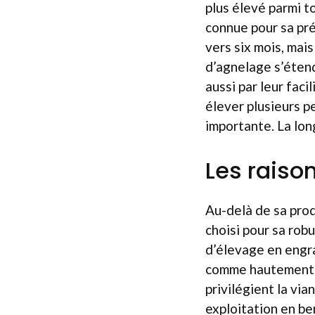
plus élevé parmi t
connue pour sa pré
vers six mois, mais
d’agnelage s’éten
aussi par leur faci
élever plusieurs p
importante. La lon
Les raiso
Au-delà de sa prod
choisi pour sa rob
d’élevage en engra
comme hautement q
privilégient la via
exploitation en b