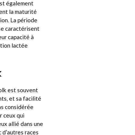
 est également
ent la maturité
tion. La période
e caractérisent
leur capacité à
ction lactée
k
folk est souvent
s, et sa facilité
pas considérée
r ceux qui
eux allié dans une
 d’autres races