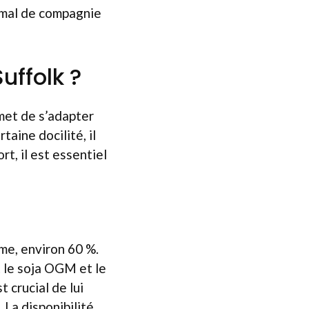
nimal de compagnie
ffolk ?
rmet de s’adapter
aine docilité, il
t, il est essentiel
me, environ 60 %.
t le soja OGM et le
t crucial de lui
. La disponibilité