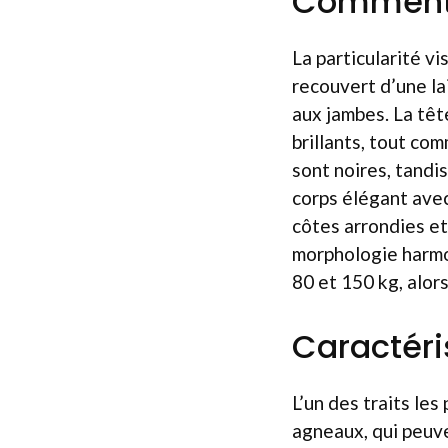
Comment d
La particularité vi
recouvert d’une la
aux jambes. La tête
brillants, tout co
sont noires, tandi
corps élégant avec 
côtes arrondies et
morphologie harmo
80 et 150 kg, alor
Caractéri
L’un des traits le
agneaux, qui peuve