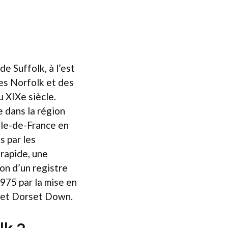
de Suffolk, à l’est
les Norfolk et des
u XIXe siècle.
e dans la région
Île-de-France en
s par les
 rapide, une
ion d’un registre
975 par la mise en
e et Dorset Down.