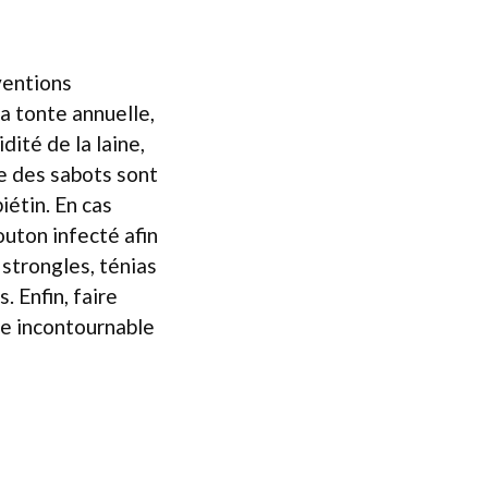
ventions
la tonte annuelle,
dité de la laine,
le des sabots sont
iétin. En cas
outon infecté afin
 strongles, ténias
. Enfin, faire
pe incontournable