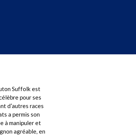
uton Suffolk est
 célèbre pour ses
nt d’autres races
ats a permis son
le à manipuler et
gnon agréable, en