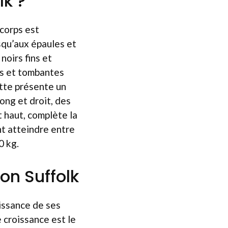
k ?
 corps est
squ’aux épaules et
noirs fins et
ues et tombantes
ette présente un
long et droit, des
 haut, complète la
t atteindre entre
0 kg.
on Suffolk
oissance de ses
 croissance est le