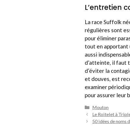
L’entretien 
La race Suffolk né
régulières sont ess
pour éliminer paras
tout en apportant 
aussi indispensabl
d’atteinte, il faut
d’éviter la contag
et douves, est rec
examiner périodiq
pour assurer leur 
Catégories
Mouton
Le Roitelet à Trip
50 idées de noms dr