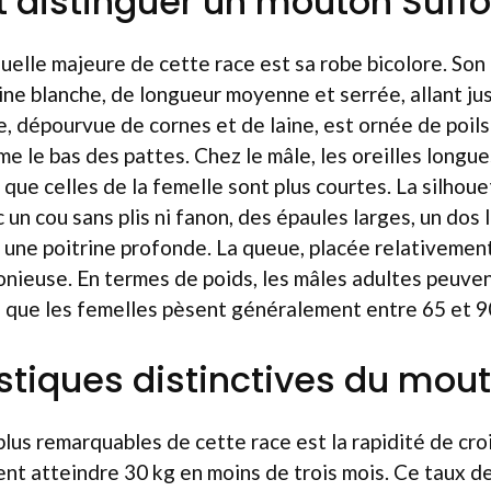
istinguer un mouton Suffol
suelle majeure de cette race est sa robe bicolore. Son
ine blanche, de longueur moyenne et serrée, allant ju
, dépourvue de cornes et de laine, est ornée de poils 
mme le bas des pattes. Chez le mâle, les oreilles long
s que celles de la femelle sont plus courtes. La silhou
un cou sans plis ni fanon, des épaules larges, un dos 
 une poitrine profonde. La queue, placée relativement
nieuse. En termes de poids, les mâles adultes peuven
s que les femelles pèsent généralement entre 65 et 9
stiques distinctives du mout
s plus remarquables de cette race est la rapidité de cr
nt atteindre 30 kg en moins de trois mois. Ce taux de