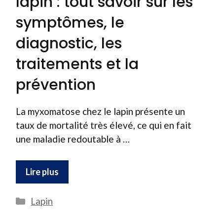
lapin : tout savoir sur les
symptômes, le
diagnostic, les
traitements et la
prévention
La myxomatose chez le lapin présente un
taux de mortalité très élevé, ce qui en fait
une maladie redoutable à …
Lire plus
Catégories
Lapin