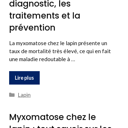
diagnostic, les
traitements et la
prévention
La myxomatose chez le lapin présente un
taux de mortalité très élevé, ce qui en fait
une maladie redoutable à …
Lire plus
Catégories
Lapin
Myxomatose chez le