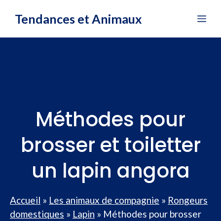
Aller
Tendances et Animaux
Me
au
contenu
Méthodes pour
brosser et toiletter
un lapin angora
Accueil
»
Les animaux de compagnie
»
Rongeurs
domestiques
»
Lapin
»
Méthodes pour brosser