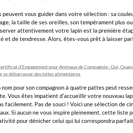
 peuvent vous guider dans votre sélection : sa couleur
ge, la taille de ses oreilles, son tempérament plus ou
server attentivement votre lapin est la première étap
té et de tendresse. Alors, êtes-vous prêt à laisser par
 Certificat d’Engagement pour Animaux de Compagnie : Qui, Qua
 se débarrasser des mites alimentaires
un nom pour son compagnon à quatre pattes peut resse
te. Vous êtes impatient d’accueillir votre nouveau lapi
s facilement. Pas de souci ! Voici une sélection de c
aux. Si aucun ne vous inspire pleinement, cette liste
ativité pour dénicher celui qui lui correspondra parfa