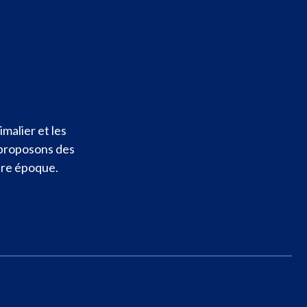
malier et les
 proposons des
otre époque.