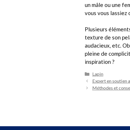
un mâle ou une fem
vous vous lassiez 
Plusieurs éléments
texture de son pela
audacieux, etc. Ob
pleine de complici
inspiration ?
Catégories
Lapin
Expert en soutien a
Méthodes et consei