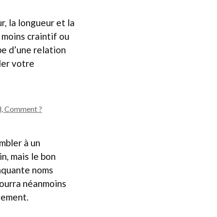
, la longueur et la
 moins craintif ou
e d’une relation
ler votre
nd, Comment ?
mbler à un
n, mais le bon
inquante noms
 pourra néanmoins
itement.