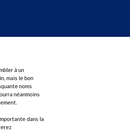
mbler à un
n, mais le bon
inquante noms
 pourra néanmoins
itement.
 importante dans la
terez