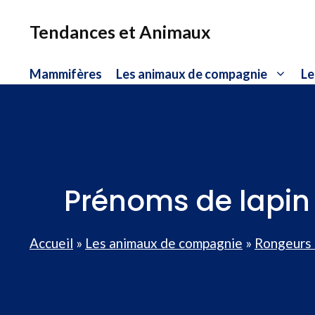
Aller
au
Tendances et Animaux
contenu
Mammifères
Les animaux de compagnie
Le
Prénoms de lapin u
Accueil
»
Les animaux de compagnie
»
Rongeurs