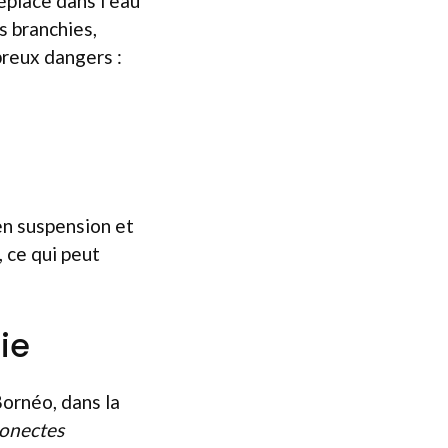
éplace dans l’eau
s branchies,
breux dangers :
en suspension et
 ce qui peut
ie
Bornéo, dans la
onectes