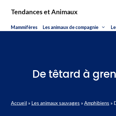
Aller
au
Tendances et Animaux
contenu
Mammifères
Les animaux de compagnie
Le
De têtard à gren
Accueil
»
Les animaux sauvages
»
Amphibiens
»
D