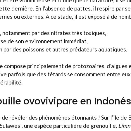
ne tête volumineuse et d’une queue natatoire, il se d
tte dernière. En l’absence de pattes, il respire par se
ternes ou externes. À ce stade, il est exposé à de nom
n, notamment par des nitrates très toxiques,
sse de son environnement immédiat,
n par des poissons et autres prédateurs aquatiques.
se compose principalement de protozoaires, d’algues 
rrive parfois que des têtards se consomment entre eux,
érabilité.
uille ovovivipare en Indonés
 de révéler des phénomènes étonnants ! Sur l’île de 
 Sulawesi, une espèce particulière de grenouille,
Limn