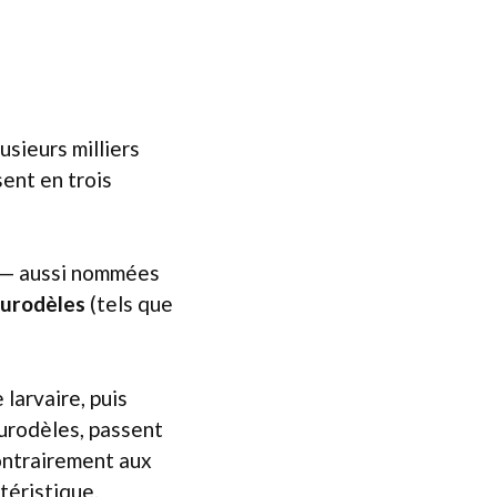
usieurs milliers
ent en trois
— aussi nommées
urodèles
(tels que
larvaire, puis
 urodèles, passent
ontrairement aux
téristique.