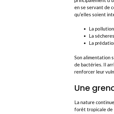
principalement d’u
en se servant de ce
qu’elles soient in
La pollutio
La séchere
La prédatio
Son alimentation 
de bactéries. Il a
renforcer leur vuln
Une greno
La nature continue
forêt tropicale de