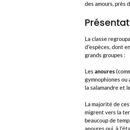
des amours, près 
Présenta
La classe regroupa
d’espèces, dont en
grands groupes :
Les
anoures
(comme
gymnophiones ou ap
la salamandre et le
La majorité de ces
migrent vers la te
beaucoup de temps 
anoures qui, à l’é