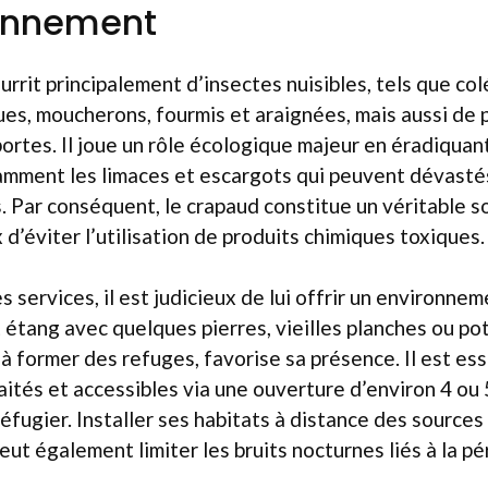
ronnement
urrit principalement d’insectes nuisibles, tels que co
ues, moucherons, fourmis et araignées, mais aussi de p
portes. Il joue un rôle écologique majeur en éradiqua
amment les limaces et escargots qui peuvent dévasté
s. Par conséquent, le crapaud constitue un véritable s
 d’éviter l’utilisation de produits chimiques toxiques.
s services, il est judicieux de lui offrir un environne
t étang avec quelques pierres, vieilles planches ou pot
à former des refuges, favorise sa présence. Il est es
raités et accessibles via une ouverture d’environ 4 ou
réfugier. Installer ses habitats à distance des source
ut également limiter les bruits nocturnes liés à la p