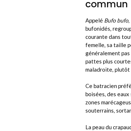
commun
Appelé
Bufo bufo
,
bufonidés, regroup
courante dans tout
femelle, sa taille 
généralement pas 9
pattes plus courte
maladroite, plutôt
Ce batracien préf
boisées, des eaux 
zones marécageuses
souterrains, sorta
La peau du crapaud