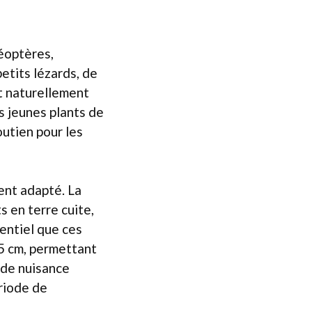
léoptères,
etits lézards, de
nt naturellement
s jeunes plants de
outien pour les
ment adapté. La
s en terre cuite,
sentiel que ces
 5 cm, permettant
s de nuisance
ériode de