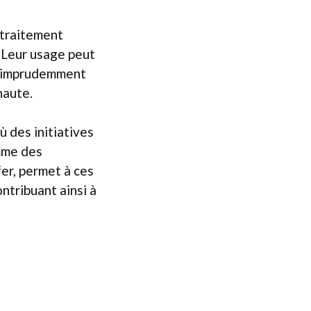
t traitement
. Leur usage peut
ée imprudemment
haute.
ù des initiatives
mme des
fer, permet à ces
ontribuant ainsi à