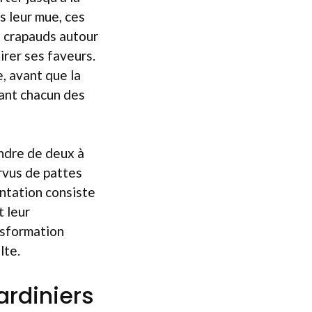
s leur mue, ces
e crapauds autour
irer ses faveurs.
, avant que la
ant chacun des
endre de deux à
urvus de pattes
entation consiste
t leur
nsformation
lte.
ardiniers