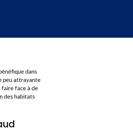
 bénéfique dans
e peu attrayante
 faire face à de
on des habitats
paud