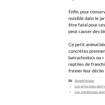
Enfin, pour conserv
nuisible dans le j
être fatal pour c
peut causer des bl
Ce petit animal bé
concrètes prennen
batrachoducs ou « 
reptiles de franchi
freiner leur décli
Catégories
Amphibiens
Les principes derri
Les symbioses anim