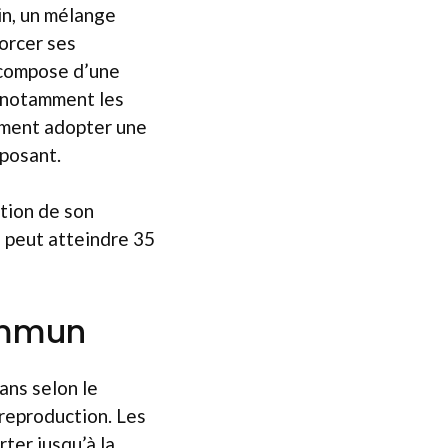
in, un mélange
orcer ses
 compose d’une
, notamment les
lement adopter une
mposant.
ation de son
il peut atteindre 35
ommun
ans selon le
 reproduction. Les
ter jusqu’à la