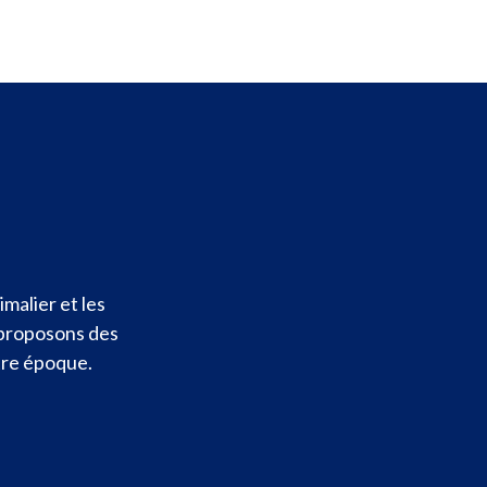
malier et les
 proposons des
otre époque.