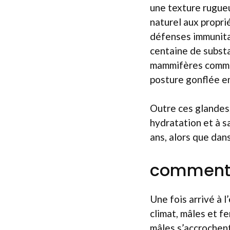
une texture rugue
naturel aux propri
défenses immunitai
centaine de substa
mammifères comme l
posture gonflée en
Outre ces glandes,
hydratation et à sa
ans, alors que dans
comment 
Une fois arrivé à 
climat, mâles et f
mâles s’accrochent