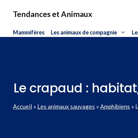
Aller
au
Tendances et Animaux
contenu
Mammifères
Les animaux de compagnie
Le
Le crapaud : habita
Accueil
»
Les animaux sauvages
»
Amphibiens
»
L