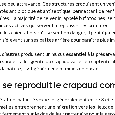
use peu attrayante. Ces structures produisent un ven
étés antibiotique et antiseptique, permettant de renf
res. La majorité de ce venin, appelé bufotoxines, se
nces actives qui servent à repousser les prédateurs
es chiens. Lorsqu’il se sent en danger, il peut éga
 s’élevant sur ses pattes arrière pour paraître plus i
 d’autres produisent un mucus essentiel à la préserv
 survie. La longévité du crapaud varie : en captivité, 
 la nature, il vit généralement moins de dix ans.
se reproduit le crapaud c
l’état de maturité sexuelle, généralement entre 3 et 7 
emelles entreprennent une migration vers les lieux de
 fermement sur le dos de leur partenaire pour la escor