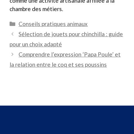
comme une activité artisanale affiliée à la
chambre des métiers.
Catégories
Conseils pratiques animaux
Sélection de jouets pour chinchilla : guide
pour un choix adapté
Comprendre l’expression ‘Papa Poule’ et
la relation entre le coq et ses poussins