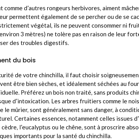
out comme d’autres rongeurs herbivores, aiment mâche
leur permettent également de se percher ou de se cac
strictement végétal, ils ne peuvent consommer ni frui
(environ 3 mètres) ne tolère pas en raison de leur for
ser des troubles digestifs.
ment du bois
urité de votre chinchilla, il faut choisir soigneuseme
ivent être bien sèches, et idéalement séchées au four
iduelle. Préférez un bois non traité, sans produits chi
sque d’intoxication. Les arbres fruitiers comme le nois
ore le mûrier, sont généralement sans danger, à conditi
turel. Certaines essences, notamment celles issues d
cèdre, l’eucalyptus ou le chêne, sont à proscrire abso
ques importants pour la santé du chinchilla.