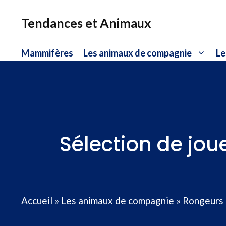
Aller
au
Tendances et Animaux
contenu
Mammifères
Les animaux de compagnie
Le
Sélection de jou
Accueil
»
Les animaux de compagnie
»
Rongeurs