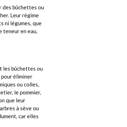
r des bûchettes ou
her. Leur régime
ts ni légumes, que
te teneur en eau,
nt les bûchettes ou
 pour éliminer
miques ou colles,
etier, le pommier,
on que leur
’arbres à sève ou
lument, car elles