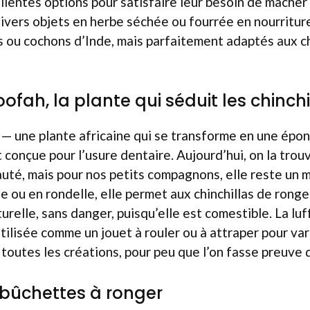
llentes options pour satisfaire leur besoin de mâcher
divers objets en herbe séchée ou fourrée en nourritur
s ou cochons d’Inde, mais parfaitement adaptés aux ch
loofah, la plante qui séduit les chinchi
ffa — une plante africaine qui se transforme en une épo
 conçue pour l’usure dentaire. Aujourd’hui, on la trou
uté, mais pour nos petits compagnons, elle reste un m
e ou en rondelle, elle permet aux chinchillas de ronger
urelle, sans danger, puisqu’elle est comestible. La luf
tilisée comme un jouet à rouler ou à attraper pour varie
 toutes les créations, pour peu que l’on fasse preuve 
 bûchettes à ronger