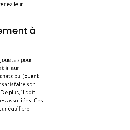
renez leur
sement à
 jouets » pour
et à leur
chats qui jouent
 satisfaire son
De plus, il doit
ies associées. Ces
eur équilibre