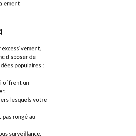
ipalement
.
a
r excessivement,
onc disposer de
idées populaires :
i offrent un
er.
ers lesquels votre
t pas rongé au
ous surveillance,