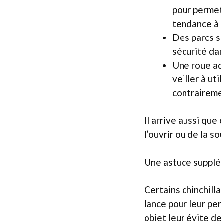
pour permet
tendance à 
Des parcs sp
sécurité da
Une roue ada
veiller à ut
contraireme
Il arrive aussi que
l’ouvrir ou de la s
Une astuce supplé
Certains chinchilla
lance pour leur per
objet leur évite de