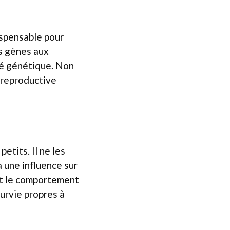
dispensable pour
es gènes aux
té génétique. Non
é reproductive
etits. Il ne les
 une influence sur
nt le comportement
survie propres à