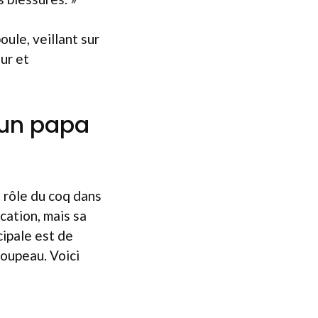
oule, veillant sur
ur et
 un papa
 rôle du coq dans
ucation, mais sa
cipale est de
roupeau. Voici