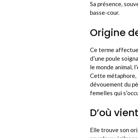
Sa présence, souven
basse-cour.
Origine d
Ce terme affectueu
d’une poule soigna
le monde animal, l’
Cette métaphore, é
dévouement du pèr
femelles qui s’occ
D’où vient
Elle trouve son or