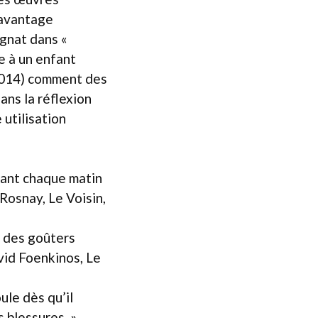
davantage
gnat dans «
e à un enfant
(2014) comment des
ans la réflexion
 utilisation
fiant chaque matin
 Rosnay, Le Voisin,
r des goûters
avid Foenkinos, Le
ule dès qu’il
s blessures. »