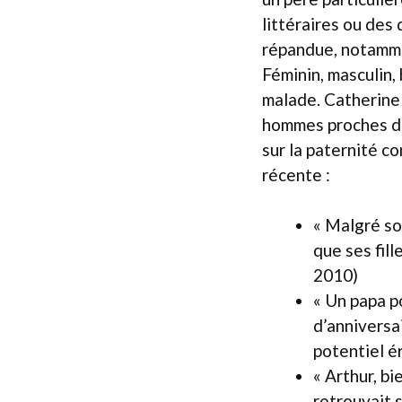
littéraires ou des
répandue, notamme
Féminin, masculin,
malade. Catherine
hommes proches de 
sur la paternité c
récente :
« Malgré son
que ses fill
2010)
« Un papa p
d’anniversai
potentiel é
« Arthur, bi
retrouvait s