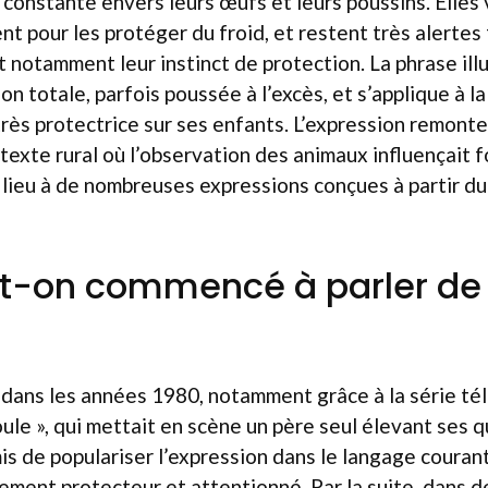
 constante envers leurs œufs et leurs poussins. Elles v
nt pour les protéger du froid, et restent très alertes
nt notamment leur instinct de protection. La phrase ill
on totale, parfois poussée à l’excès, et s’applique à 
très protectrice sur ses enfants. L’expression remont
ntexte rural où l’observation des animaux influençait 
lieu à de nombreuses expressions conçues à partir du
t-on commencé à parler de
dans les années 1980, notamment grâce à la série té
oule », qui mettait en scène un père seul élevant ses 
is de populariser l’expression dans le langage courant
rement protecteur et attentionné. Par la suite, dans 