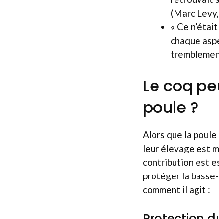
(Marc Levy, 
« Ce n’était
chaque aspe
tremblemen
Le coq pe
poule ?
Alors que la poule
leur élevage est mo
contribution est e
protéger la basse-
comment il agit :
Protection d