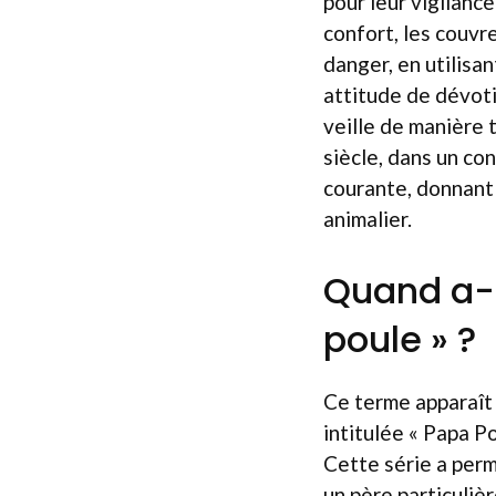
pour leur vigilance
confort, les couvre
danger, en utilisa
attitude de dévoti
veille de manière 
siècle, dans un co
courante, donnant 
animalier.
Quand a-
poule » ?
Ce terme apparaît 
intitulée « Papa P
Cette série a perm
un père particuliè