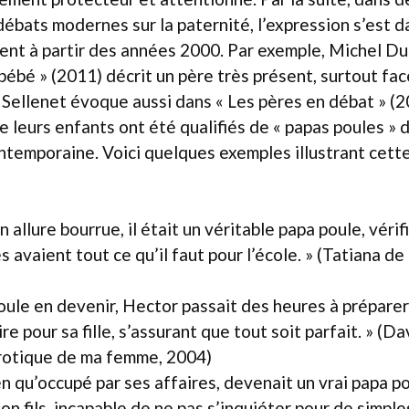
 débats modernes sur la paternité, l’expression s’est 
nt à partir des années 2000. Par exemple, Michel Du
 bébé » (2011) décrit un père très présent, surtout fac
 Sellenet évoque aussi dans « Les pères en débat » 
leurs enfants ont été qualifiés de « papas poules » d
ontemporaine. Voici quelques exemples illustrant cette
 allure bourrue, il était un véritable papa poule, véri
es avaient tout ce qu’il faut pour l’école. » (Tatiana de
oule en devenir, Hector passait des heures à prépare
re pour sa fille, s’assurant que tout soit parfait. » (D
rotique de ma femme, 2004)
en qu’occupé par ses affaires, devenait un vrai papa po
on fils, incapable de ne pas s’inquiéter pour de simple