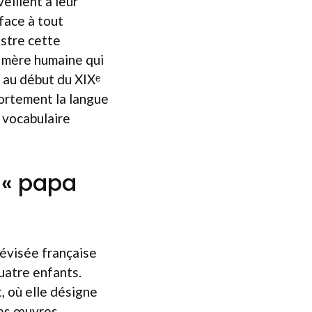
eillent à leur
 face à tout
ustre cette
la mère humaine qui
e au début du XIXᵉ
fortement la langue
 vocabulaire
 « papa
lévisée française
quatre enfants.
, où elle désigne
des œuvres