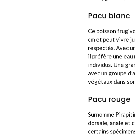
Pacu blanc
Ce poisson frugivo
cm et peut vivre j
respectés. Avec un
il préfère une eau
individus. Une gra
avec un groupe d’au
végétaux dans son 
Pacu rouge
Surnommé Pirapitin
dorsale, anale et 
certains spécimens