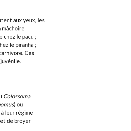
utent aux yeux, les
la mâchoire
 chez le pacu ;
hez le piranha ;
carnivore. Ces
juvénile.
u
Colossoma
pomus
) ou
 à leur régime
met de broyer