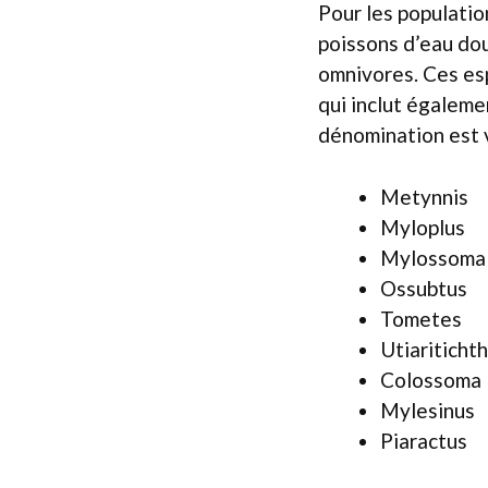
Pour les populatio
poissons d’eau dou
omnivores. Ces es
qui inclut égaleme
dénomination est 
Metynnis
Myloplus
Mylossoma
Ossubtus
Tometes
Utiariticht
Colossoma
Mylesinus
Piaractus