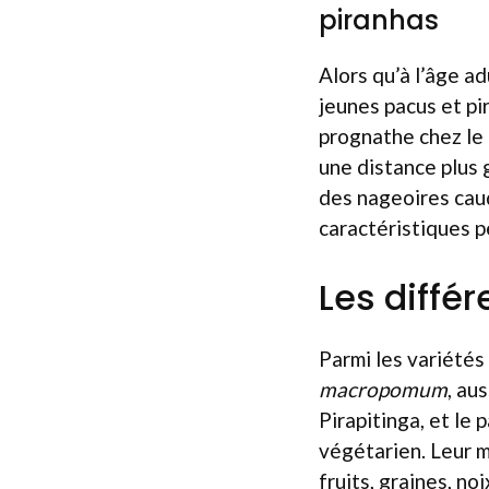
piranhas
Alors qu’à l’âge a
jeunes pacus et pi
prognathe chez le 
une distance plus g
des nageoires caud
caractéristiques p
Les diffé
Parmi les variétés 
macropomum
, au
Pirapitinga, et le
végétarien. Leur m
fruits, graines, no