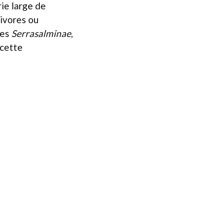
ie large de
nivores ou
des
Serrasalminae
,
 cette