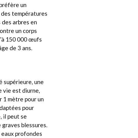
 préfère un
à des températures
s des arbres en
montre un corps
u’à 150 000 œufs
âge de 3 ans.
é supérieure, une
 vie est diurne,
er 1 mètre pour un
adaptées pour
 il peut se
e graves blessures.
s eaux profondes