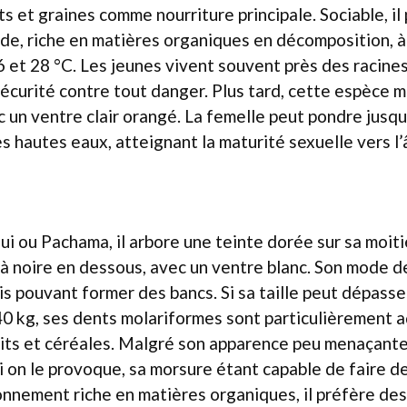
ts et graines comme nourriture principale. Sociable, il
de, riche en matières organiques en décomposition, 
 et 28 °C. Les jeunes vivent souvent près des racine
écurité contre tout danger. Plus tard, cette espèce 
 un ventre clair orangé. La femelle peut pondre jusq
es hautes eaux, atteignant la maturité sexuelle vers l’
 ou Pachama, il arbore une teinte dorée sur sa moiti
à noire en dessous, avec un ventre blanc. Son mode de
ais pouvant former des bancs. Si sa taille peut dépass
40 kg, ses dents molariformes sont particulièrement 
uits et céréales. Malgré son apparence peu menaçante,
i on le provoque, sa morsure étant capable de faire d
onnement riche en matières organiques, il préfère de