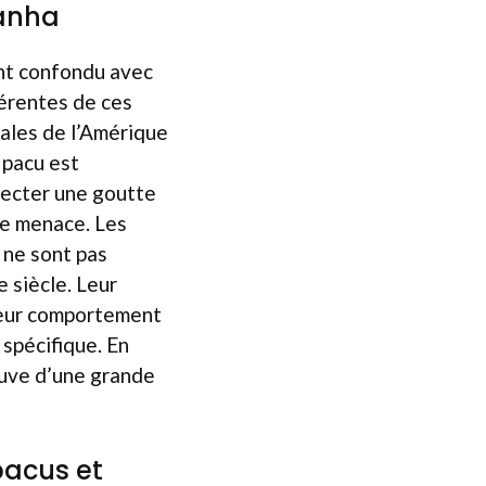
ranha
ent confondu avec
fférentes de ces
cales de l’Amérique
 pacu est
tecter une goutte
de menace. Les
 ne sont pas
 siècle. Leur
s leur comportement
spécifique. En
reuve d’une grande
pacus et