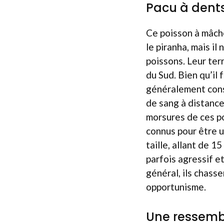
Pacu à dent
Ce poisson à mâch
le piranha, mais il
poissons. Leur ter
du Sud. Bien qu’il 
généralement cons
de sang à distanc
morsures de ces po
connus pour être u
taille, allant de 1
parfois agressif e
général, ils chass
opportunisme.
Une ressemb