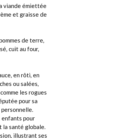
La viande émiettée
rème et graisse de
 pommes de terre,
sé, cuit au four,
uce, en rôti, en
îches ou salées,
, comme les rogues
réputée pour sa
 personnelle.
x enfants pour
t la santé globale.
on, illustrant ses