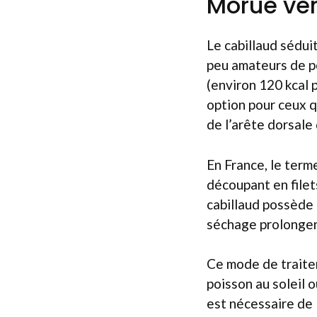
Morue vers
Le cabillaud sédui
peu amateurs de po
(environ 120 kcal 
option pour ceux qu
de l’arête dorsale
En France, le term
découpant en filets
cabillaud possède 
séchage prolongen
Ce mode de traitem
poisson au soleil o
est nécessaire de 