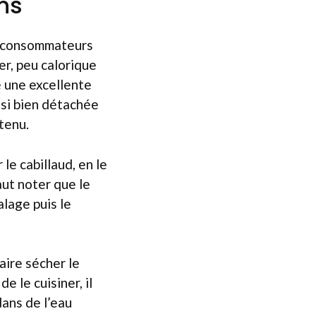
ons
ux consommateurs
er, peu calorique
e une excellente
, si bien détachée
tenu.
le cabillaud, en le
aut noter que le
alage puis le
aire sécher le
e le cuisiner, il
dans de l’eau