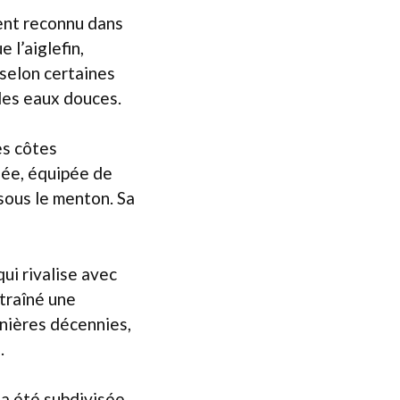
ment reconnu dans
 l’aiglefin,
 selon certaines
 les eaux douces.
es côtes
gée, équipée de
sous le menton. Sa
qui rivalise avec
traîné une
rnières décennies,
.
 a été subdivisée