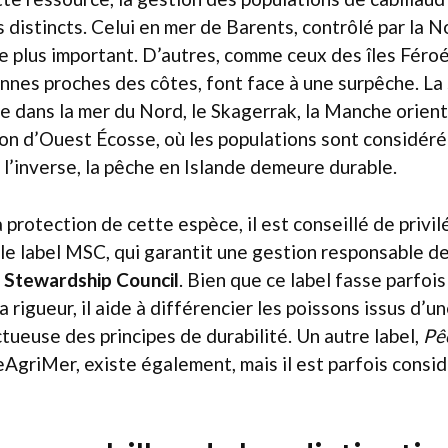
s distincts. Celui en mer de Barents, contrôlé par la N
le plus important. D’autres, comme ceux des îles Féroé
nes proches des côtes, font face à une surpêche. La 
ue dans la mer du Nord, le Skagerrak, la Manche orient
ion d’Ouest Écosse, où les populations sont considé
l’inverse, la pêche en Islande demeure durable.
a protection de cette espèce, il est conseillé de privil
 le label MSC, qui garantit une gestion responsable de
 Stewardship Council
. Bien que ce label fasse parfois
a rigueur, il aide à différencier les poissons issus d’u
ctueuse des principes de durabilité. Un autre label,
Pê
eAgriMer, existe également, mais il est parfois cons