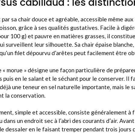
us cabillaud : les distincti
t par sa chair douce et agréable, accessible même a
isson, grâce à ses qualités gustatives. Facile à digér
pour 100 g) et pauvre en matières grasses, il constitu
i surveillent leur silhouette. Sa chair épaise blanche
 qu’un filet dépourvu d’arêtes peut facilement être ob
e « morue » désigne une façon particulière de préparer 
 puis en le salant et le séchant pour le conserver. Il f
déjà une teneur en sel naturelle importante, mais le s
t la conservation.
ent, simple et accessible, consiste généralement à f
u dans un endroit sec à l’abri des courants d’air. Avant d
le dessaler en le faisant tremper pendant trois jours 