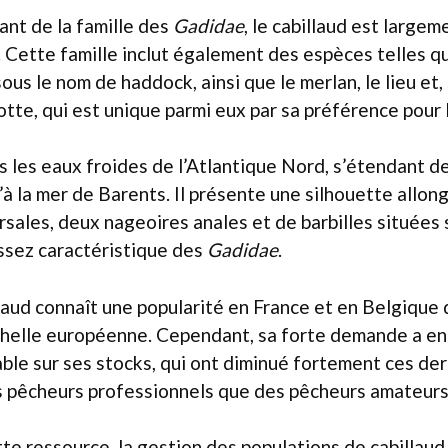
nt de la famille des
Gadidae
, le cabillaud est large
. Cette famille inclut également des espèces telles que
us le nom de haddock, ainsi que le merlan, le lieu et,
 lotte, qui est unique parmi eux par sa préférence pour
s les eaux froides de l’Atlantique Nord, s’étendant d
à la mer de Barents. Il présente une silhouette allon
rsales, deux nageoires anales et de barbilles situées 
ssez caractéristique des
Gadidae
.
llaud connaît une popularité en France et en Belgique 
échelle européenne. Cependant, sa forte demande a en
ble sur ses stocks, qui ont diminué fortement ces de
s pêcheurs professionnels que des pêcheurs amateurs
te ressource, la gestion des populations de cabillaud