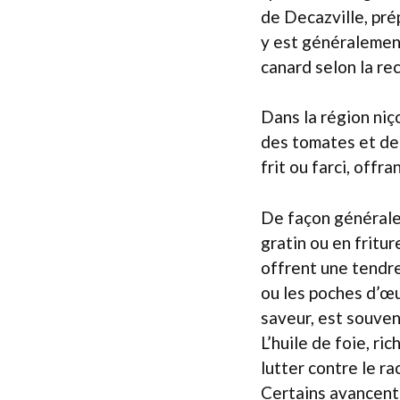
de Decazville, pr
y est généralement
canard selon la re
Dans la région niço
des tomates et de l’
frit ou farci, offr
De façon générale, 
gratin ou en fritur
offrent une tendre
ou les poches d’œu
saveur, est souve
L’huile de foie, r
lutter contre le ra
Certains avancent 