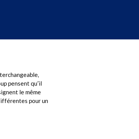
interchangeable,
oup pensent qu’il
ésignent le même
différentes pour un