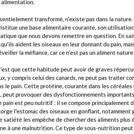
 alimentation.
ssentielement transformé, n’existe pas dans la nature
onstitue une base alimentaire courante, son utilisation
atique que nous devons remettre en question. En sai
u’ils aident les oiseaux en leur donnant du pain, mai
 éveiller la méfiance, car ce n’est pas un aliment nature
c’est que cette habitude peut avoir de graves réperc
ux, y compris celui des canards, ne peut pas traiter c
s le pain. Cette protéine, courante dans les céréales u
in, peut provoquer des dysfonctionnements importants
e pain est peu nutritif : il se compose principalement d
rge l’estomac des oiseaux en gonflant, notamment g
 satiété les empêche de chercher des aliments plus é
ne à une malnutrition. Ce type de sous-nutrition peut