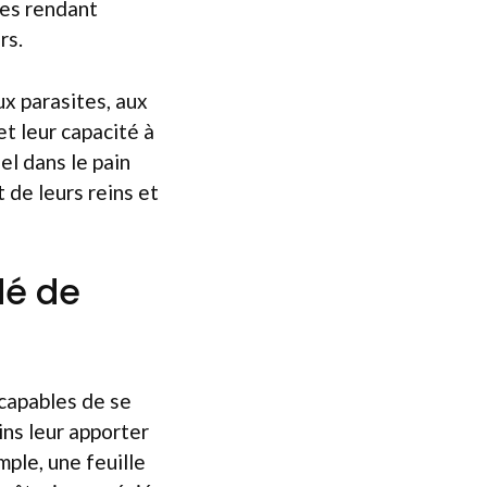
les rendant
rs.
ux parasites, aux
et leur capacité à
el dans le pain
de leurs reins et
dé de
 capables de se
ins leur apporter
mple, une feuille