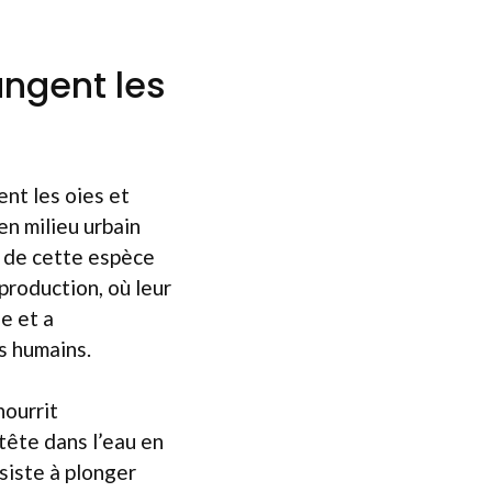
ngent les
ent les oies et
en milieu urbain
m de cette espèce
production, où leur
e et a
es humains.
nourrit
 tête dans l’eau en
siste à plonger