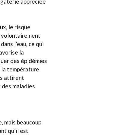
 gâterie appréciée
ux, le risque
s volontairement
 dans l’eau, ce qui
avorise la
oquer des épidémies
t la température
s attirent
t des maladies.
e, mais beaucoup
nt qu’il est