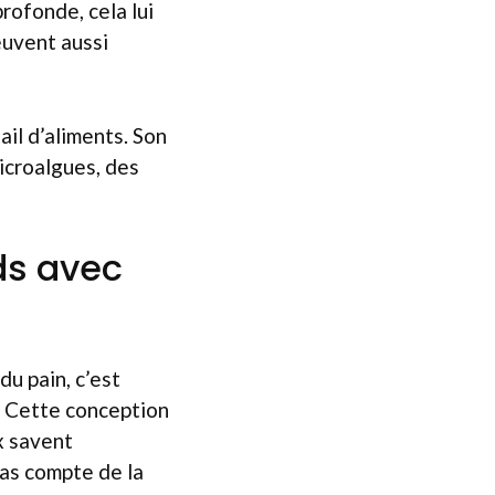
profonde, cela lui
euvent aussi
ail d’aliments. Son
microalgues, des
ds avec
u pain, c’est
e. Cette conception
ux savent
pas compte de la