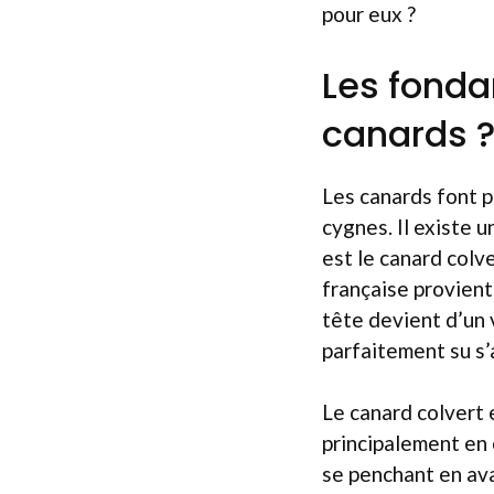
pour eux ?
Les fonda
canards 
Les canards font p
cygnes. Il existe 
est le canard colv
française provient
tête devient d’un 
parfaitement su s’
Le canard colvert e
principalement en o
se penchant en ava