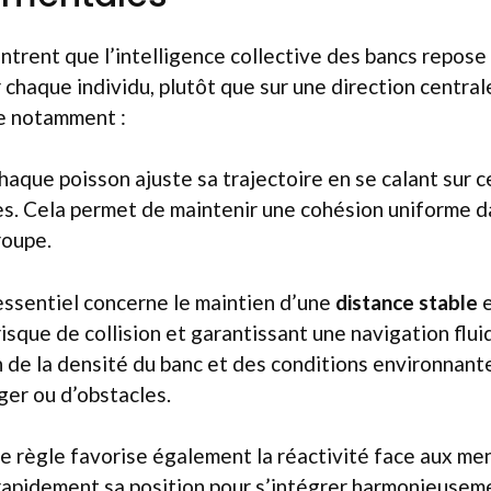
trent que l’intelligence collective des bancs repose 
r chaque individu, plutôt que sur une direction central
ve notamment :
chaque poisson ajuste sa trajectoire en se calant sur c
s. Cela permet de maintenir une cohésion uniforme d
roupe.
essentiel concerne le maintien d’une
distance stable
e
risque de collision et garantissant une navigation flu
 de la densité du banc et des conditions environnante
er ou d’obstacles.
e règle favorise également la réactivité face aux me
rapidement sa position pour s’intégrer harmonieusem