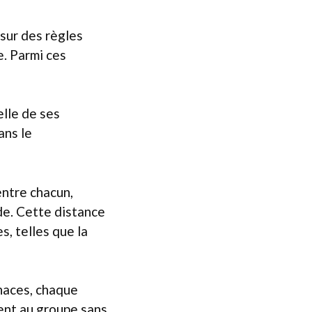
sur des règles
e. Parmi ces
elle de ses
ans le
ntre chacun,
ide. Cette distance
s, telles que la
naces, chaque
ent au groupe sans