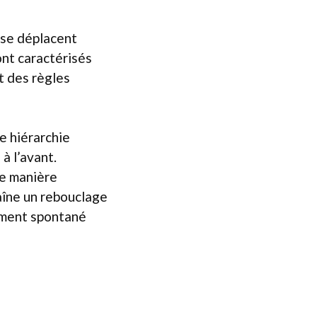
 se déplacent
nt caractérisés
t des règles
e hiérarchie
 à l’avant.
de manière
aîne un rebouclage
cement spontané