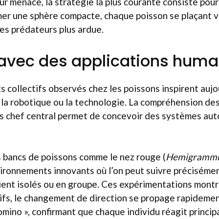
r menace, la stratégie la plus courante consiste pour
mer une sphère compacte, chaque poisson se plaçant ver
des prédateurs plus ardue.
avec des applications huma
collectifs observés chez les poissons inspirent aujo
 la robotique ou la technologie. La compréhension d
ns chef central permet de concevoir des systèmes au
s bancs de poissons comme le nez rouge (
Hemigrammu
vironnements innovants où l’on peut suivre précisémen
soient isolés ou en groupe. Ces expérimentations montr
ifs, le changement de direction se propage rapidemen
mino », confirmant que chaque individu réagit princi