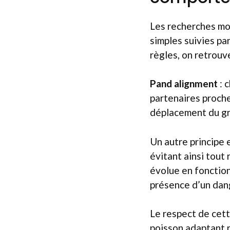
Les recherches mon
simples suivies pa
règles, on retrou
Pand alignment
: 
partenaires proche
déplacement du g
Un autre principe 
évitant ainsi tout 
évolue en fonction
présence d’un dang
Le respect de cett
poisson adaptant 