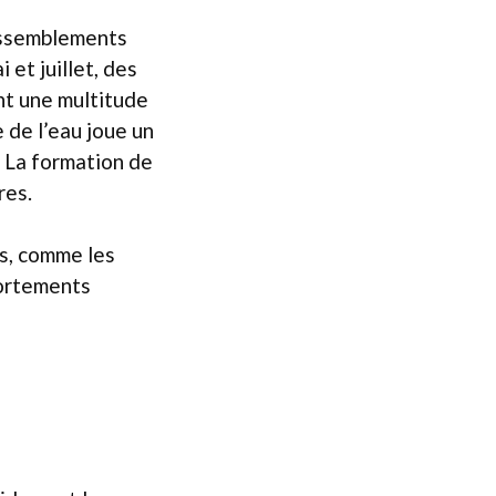
rassemblements
et juillet, des
ant une multitude
 de l’eau joue un
 La formation de
res.
es, comme les
portements