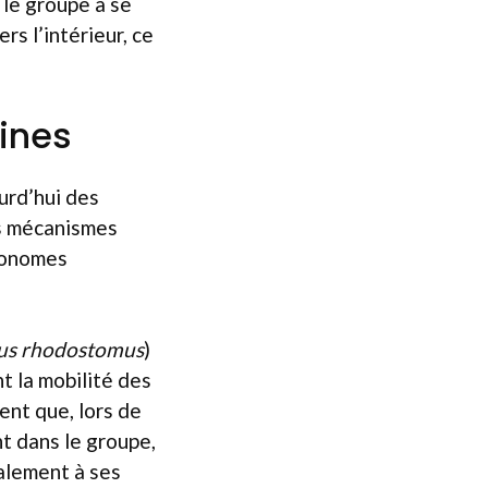
 le groupe à se
s l’intérieur, ce
ines
urd’hui des
es mécanismes
tonomes
s rhodostomus
)
t la mobilité des
ent que, lors de
t dans le groupe,
palement à ses