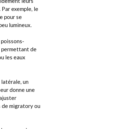
pidement leurs
 Par exemple, le
te pour se
 peu lumineux.
 poissons-
r permettant de
ou les eaux
latérale, un
 leur donne une
ajuster
s de migratory ou