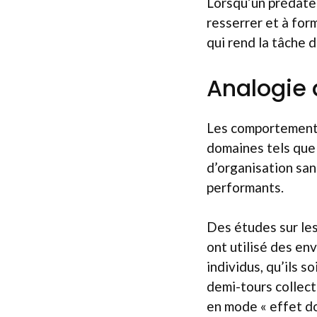
Lorsqu’un prédateu
resserrer et à for
qui rend la tâche 
Analogie 
Les comportements 
domaines tels que
d’organisation sa
performants.
Des études sur le
ont utilisé des en
individus, qu’ils 
demi-tours collect
en mode « effet do