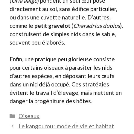
(
Uria aalge
) pondent un seul œuf posé
directement au sol, sans édifice particulier,
ou dans une cuvette naturelle. D’autres,
comme le
petit gravelot
(
Charadrius dubius
),
construisent de simples nids dans le sable,
souvent peu élaborés.
Enfin, une pratique peu glorieuse consiste
pour certains oiseaux à parasiter les nids
d’autres espèces, en déposant leurs œufs
dans un nid déjà occupé. Ces stratégies
évitent le travail d’élevage, mais mettent en
danger la progéniture des hôtes.
Catégories
Oiseaux
Le kangourou : mode de vie et habitat