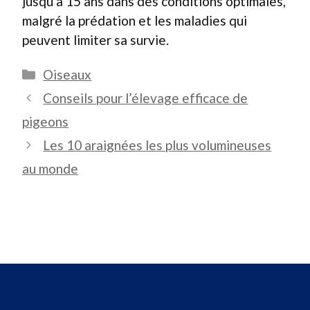
jusqu’à 15 ans dans des conditions optimales,
malgré la prédation et les maladies qui
peuvent limiter sa survie.
Catégories
Oiseaux
Conseils pour l’élevage efficace de
pigeons
Les 10 araignées les plus volumineuses
au monde