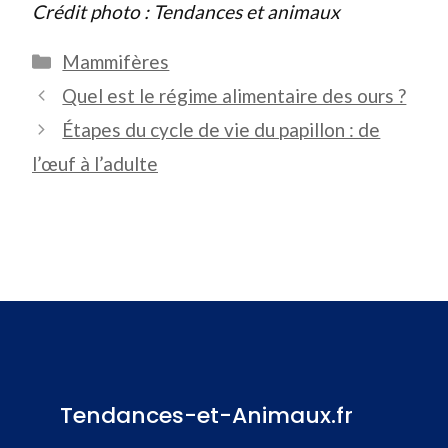
Crédit photo : Tendances et animaux
Catégories
Mammifères
Quel est le régime alimentaire des ours ?
Étapes du cycle de vie du papillon : de
l’œuf à l’adulte
Tendances-et-Animaux.fr