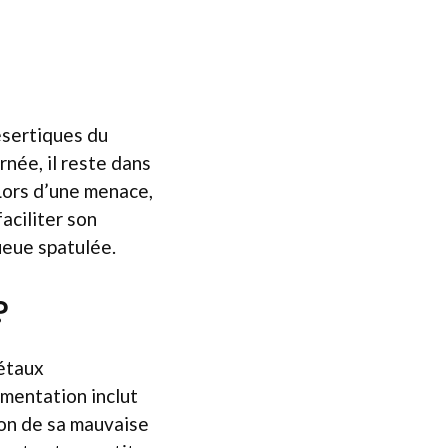
ésertiques du
rnée, il reste dans
 Lors d’une menace,
faciliter son
ueue spatulée.
?
étaux
imentation inclut
son de sa mauvaise