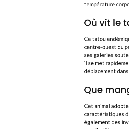
température corpor
Où vit le 
Ce tatou endémiqu
centre-ouest du pay
ses galeries soute
il se met rapidemen
déplacement dans l
Que mange
Cet animal adopte
caractéristiques de
également des inve