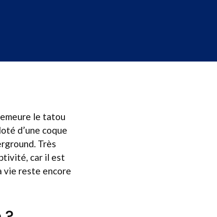
demeure le tatou
doté d’une coque
erground. Très
tivité, car il est
a vie reste encore
 ?