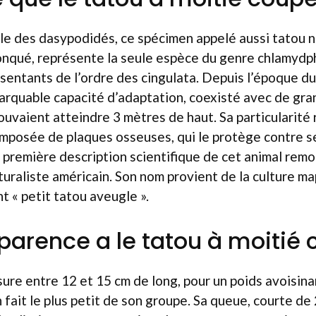
lle des dasypodidés, ce spécimen appelé aussi tatou n
qué, représente la seule espèce du genre chlamydphor
sentants de l’ordre des cingulata. Depuis l’époque du 
rquable capacité d’adaptation, coexisté avec de gra
ouvaient atteindre 3 mètres de haut. Sa particularité 
omposée de plaques osseuses, qui le protège contre s
 première description scientifique de cet animal rem
turaliste américain. Son nom provient de la culture m
nt « petit tatou aveugle ».
parence a le tatou à moitié 
re entre 12 et 15 cm de long, pour un poids avoisina
fait le plus petit de son groupe. Sa queue, courte de 