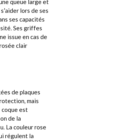
 une queue large et
s’aider lors de ses
dans ses capacités
sité. Ses griffes
ne issue en cas de
rosée clair
gées de plaques
rotection, mais
e coque est
ion de la
u. La couleur rose
i régulent la