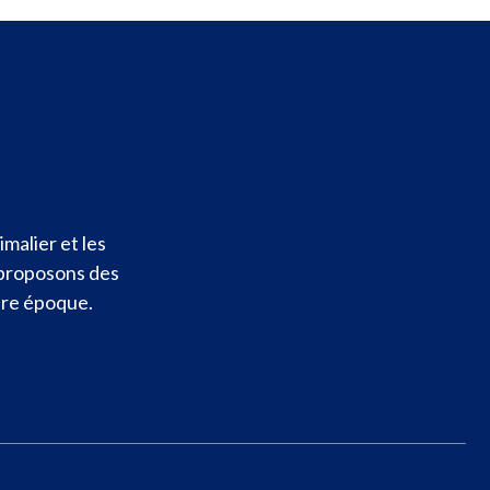
malier et les
 proposons des
otre époque.