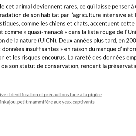
e cet animal deviennent rares, ce qui laisse penser à
radation de son habitat par l’agriculture intensive et 
tiques, comme les chiens et chats, accentuent cette
crit comme « quasi-menacé » dans la liste rouge de l’Un
n de la nature (UICN). Deux années plus tard, en 2008,
« données insuffisantes » en raison du manque d’infor
on et les risques encourus. La rareté des données em
 de son statut de conservation, rendant la préservati
ive : identification et précautions face à la piqûre
 kinkajou, petit mammifère aux yeux captivants