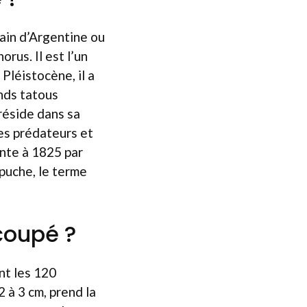
ain d’Argentine ou
us. Il est l’un
Pléistocène, il a
nds tatous
réside dans sa
es prédateurs et
onte à 1825 par
apuche, le terme
coupé ?
nt les 120
2 à 3 cm, prend la