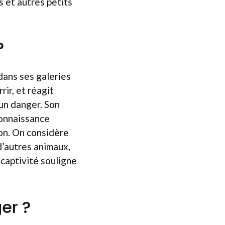
s et autres petits
?
dans ses galeries
rir, et réagit
 un danger. Son
connaissance
on. On considère
d’autres animaux,
 captivité souligne
er ?