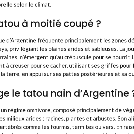
elle selon le climat.
tatou à moitié coupé ?
e d’Argentine fréquente principalement les zones d
s, privilégiant les plaines arides et sableuses. La jou
rraines, n’émergent qu’au crépuscule pour se nourrir.
t à creuser pour se cacher, utilisant ses griffes pour 
a terre, en appui sur ses pattes postérieures et sa q
 le tatou nain d’Argentine 
 un régime omnivore, composé principalement de vég
s milieux arides : racines, plantes et arbustes. Son al
rtébrés comme les fourmis, termites ou vers. En rai