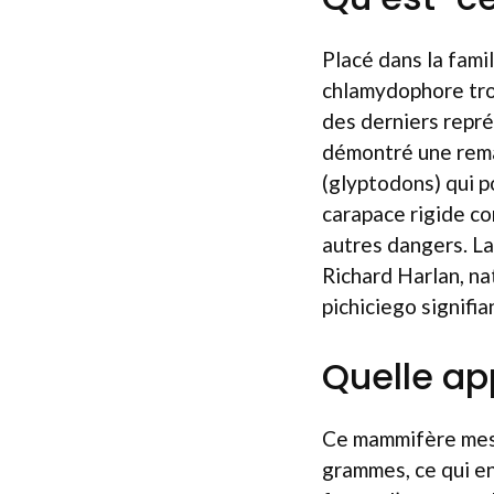
Placé dans la fami
chlamydophore tron
des derniers repré
démontré une rema
(glyptodons) qui p
carapace rigide c
autres dangers. La
Richard Harlan, na
pichiciego signifia
Quelle ap
Ce mammifère mesu
grammes, ce qui en 