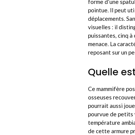
forme d’une spatul
pointue. Il peut u
déplacements. Sans 
visuelles : il dist
puissantes, cinq à
menace. La caracté
reposant sur un pe
Quelle est
Ce mammifère poss
osseuses recouvert
pourrait aussi jou
pourvue de petits 
température ambian
de cette armure pr