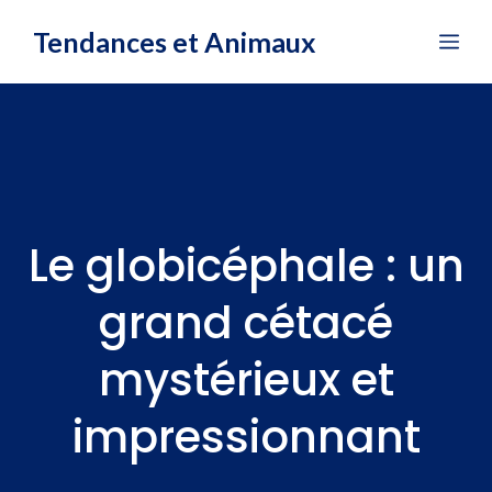
Aller
Tendances et Animaux
Me
au
contenu
Le globicéphale : un
grand cétacé
mystérieux et
impressionnant