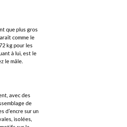
ant que plus gros
paraît comme le
72 kg pour les
nt à lui, est le
z le mâle.
ent, avec des
assemblage de
es d’encre sur un
ales, isolées,
motifs sur la