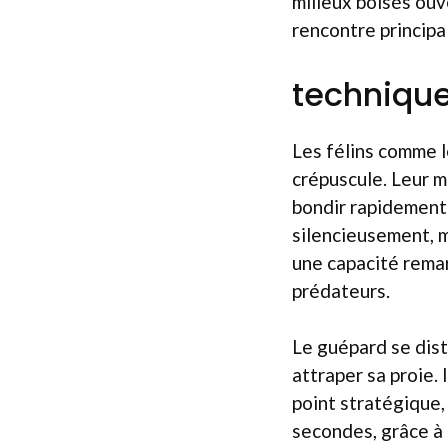
milieux boisés ouve
rencontre princip
techniqu
Les félins comme l
crépuscule. Leur m
bondir rapidement 
silencieusement, m
une capacité remar
prédateurs.
Le guépard se dist
attraper sa proie.
point stratégique,
secondes, grâce à 