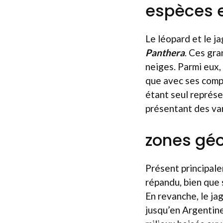
espèces e
Le léopard et le j
Panthera
. Ces gra
neiges. Parmi eux,
que avec ses comp
étant seul représ
présentant des var
zones géo
Présent principalem
répandu, bien que 
En revanche, le ja
jusqu’en Argentine