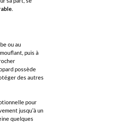
ur sa part, se
rable
.
ube ou au
mouflant, puis à
procher
léopard possède
rotéger des autres
ptionnelle pour
ivement jusqu’à un
peine quelques