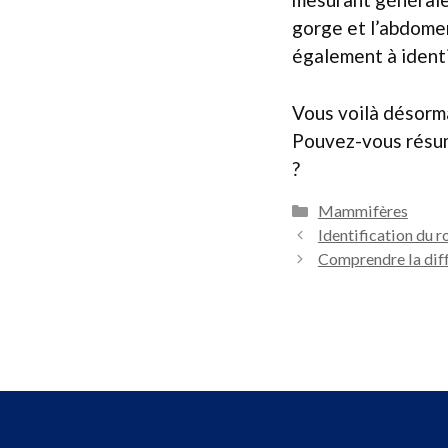
gorge et l’abdomen
également à identi
Vous voilà désormai
Pouvez-vous résume
?
Catégories
Mammifères
Identification du r
Comprendre la diff