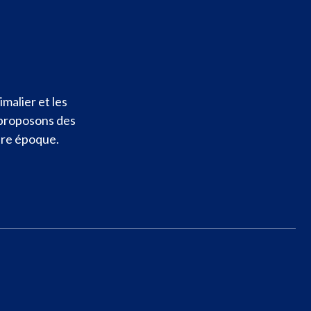
malier et les
 proposons des
otre époque.