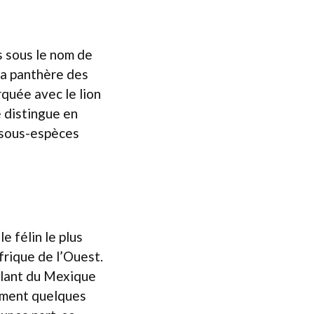
s sous le nom de
 la panthère des
quée avec le lion
e distingue en
s sous-espèces
e félin le plus
frique de l’Ouest.
allant du Mexique
lement quelques