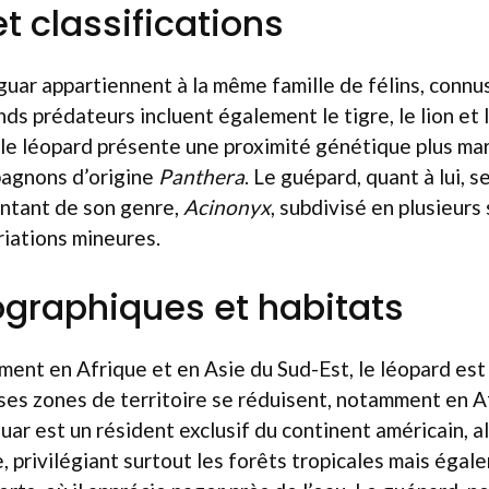
t classifications
aguar appartiennent à la même famille de félins, connu
nds prédateurs incluent également le tigre, le lion et
 le léopard présente une proximité génétique plus mar
agnons d’origine
Panthera
. Le guépard, quant à lui, s
entant de son genre,
Acinonyx
, subdivisé en plusieur
iations mineures.
graphiques et habitats
ent en Afrique et en Asie du Sud-Est, le léopard est l
ses zones de territoire se réduisent, notamment en A
guar est un résident exclusif du continent américain, 
, privilégiant surtout les forêts tropicales mais éga