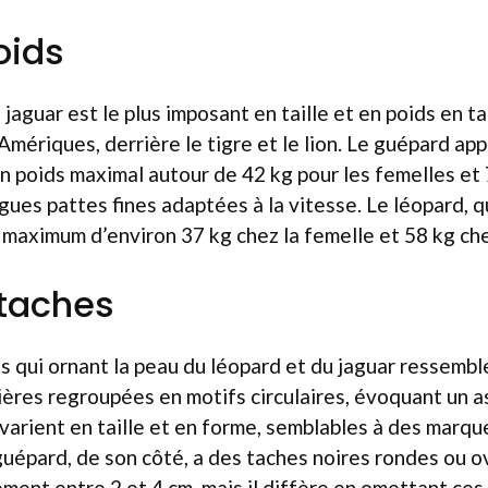
poids
e jaguar est le plus imposant en taille et en poids en t
Amériques, derrière le tigre et le lion. Le guépard ap
un poids maximal autour de 42 kg pour les femelles et 
ues pattes fines adaptées à la vitesse. Le léopard, qua
n maximum d’environ 37 kg chez la femelle et 58 kg che
 taches
 qui ornant la peau du léopard et du jaguar ressembl
ières regroupées en motifs circulaires, évoquant un 
 varient en taille et en forme, semblables à des marqu
guépard, de son côté, a des taches noires rondes ou ov
ent entre 2 et 4 cm, mais il diffère en omettant ces 