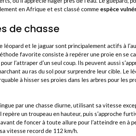
rts, où il apprécie nager près de l’eau. Le guépard, po
alement en Afrique et est classé comme
espèce vulné
es de chasse
e léopard et le jaguar sont principalement actifs à l’a
éthode favorite consiste à repérer une proie en se ca
pour l’attraper d’un seul coup. Ils peuvent aussi s’ap
archant au ras du sol pour surprendre leur cible. Le 
quable à hisser ses proies dans les arbres pour les p
ingue par une chasse diurne, utilisant sa vitesse exce
 Il repère un troupeau en hauteur, puis s’approche furt
 avant de foncer à toute allure pour l’atteindre en à 
sa vitesse record de 112 km/h.