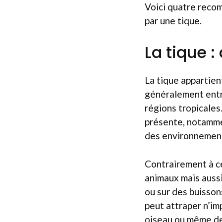
Voici quatre reco
par une tique.
La tique :
La tique appartient 
généralement entre
régions tropicales
présente, notamme
des environnement
Contrairement à c
animaux mais aussi
ou sur des buisson
peut attraper n’imp
oiseau ou même de r