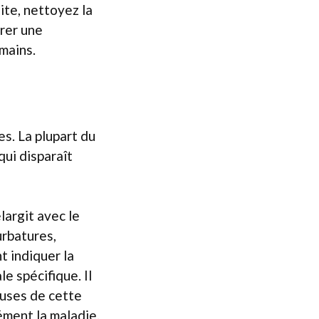
ite, nettoyez la
urer une
mains.
s. La plupart du
ui disparaît
largit avec le
urbatures,
 indiquer la
e spécifique. Il
euses de cette
ment la maladie.