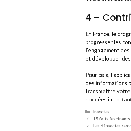
4 – Contr
En France, le prog
progresser les con
l’engagement des p
et développer des 
Pour cela, l’appli
des informations p
transmettre votre 
données importan
Catégories
Insectes
15 faits fascinants
Les 6 insectes ram