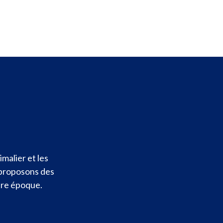
malier et les
 proposons des
otre époque.