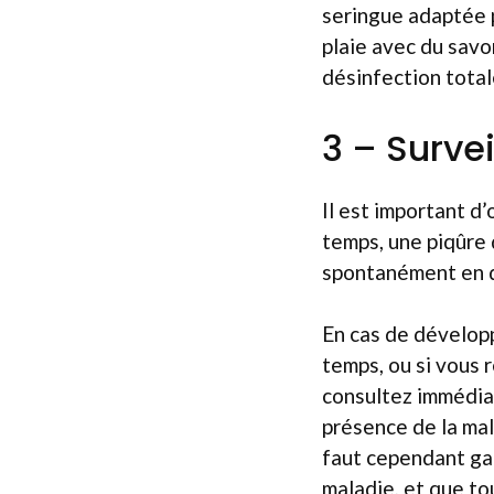
seringue adaptée p
plaie avec du savo
désinfection tota
3 – Survei
Il est important d
temps, une piqûre 
spontanément en q
En cas de développ
temps, ou si vous 
consultez immédia
présence de la mal
faut cependant gar
maladie, et que t