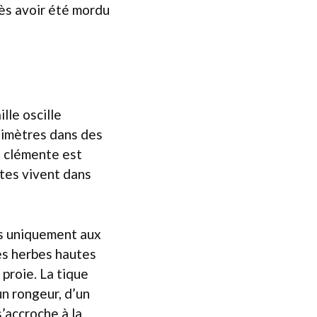
ès avoir été mordu
ille oscille
llimètres dans des
e clémente est
tes vivent dans
as uniquement aux
es herbes hautes
proie. La tique
un rongeur, d’un
s’accroche à la