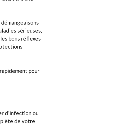
es démangeaisons
aladies sérieuses,
 les bons réflexes
rotections
r rapidement pour
r d’infection ou
mplète de votre