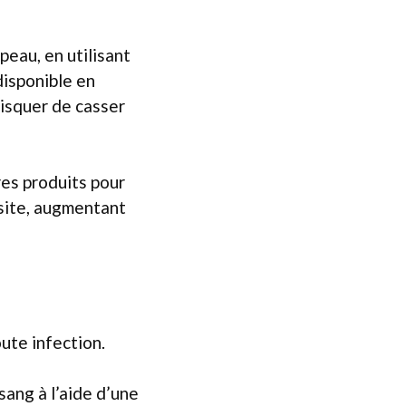
 peau, en utilisant
disponible en
risquer de casser
res produits pour
asite, augmentant
oute infection.
ang à l’aide d’une