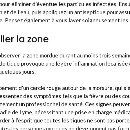
our éliminer d’éventuelles particules infectées. Ensu
n et de l’eau, puis appliquez un antiseptique pour ass
le. Pensez également à vous laver soigneusement les 
ller la zone
’observer la zone mordue durant au moins trois semaine
de tique provoque une légère inflammation localisée q
uelques jours.
ement d’un cercle rouge autour de la morsure, qui s’é
ressentez des symptômes tels que la fièvre ou des co
tement un professionnel de santé. Ces signes peuvent
adie de Lyme, nécessitant une prise en charge médical
der à l’esprit que toutes les tiques ne sont pas port
outes les personnes mordues ne développent pas forcé