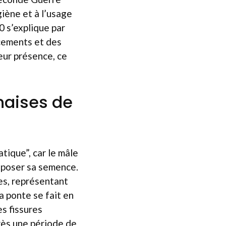
iène et à l’usage
0 s’explique par
acements et des
eur présence, ce
naises de
tique”, car le mâle
époser sa semence.
s, représentant
a ponte se fait en
es fissures
rès une période de