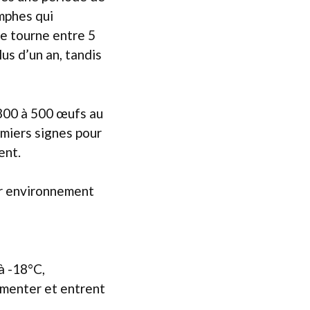
mphes qui
te tourne entre 5
us d’un an, tandis
 300 à 500 œufs au
remiers signes pour
ent.
ur environnement
à -18°C,
limenter et entrent