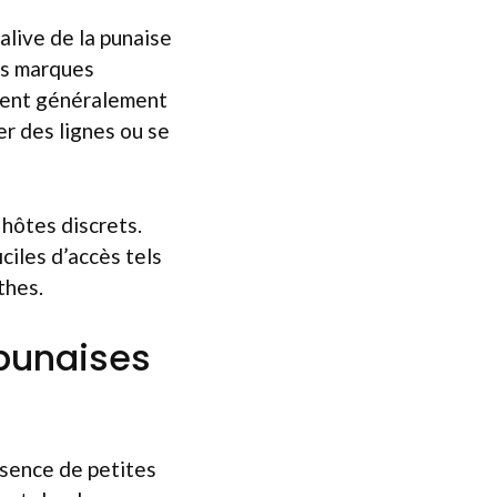
salive de la punaise
es marques
sent généralement
r des lignes ou se
 hôtes discrets.
ciles d’accès tels
thes.
punaises
ésence de petites