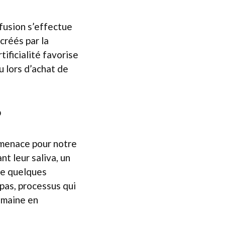
ffusion s’effectue
créés par la
tificialité favorise
u lors d’achat de
?
 menace pour notre
nt leur saliva, un
 de quelques
epas, processus qui
emaine en