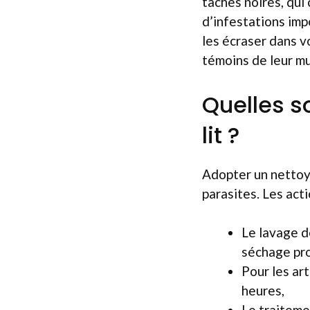
taches noires, qui
d’infestations im
les écraser dans vo
témoins de leur mu
Quelles s
lit ?
Adopter un nettoy
parasites. Les act
Le lavage d
séchage pro
Pour les ar
heures,
Le traitemen