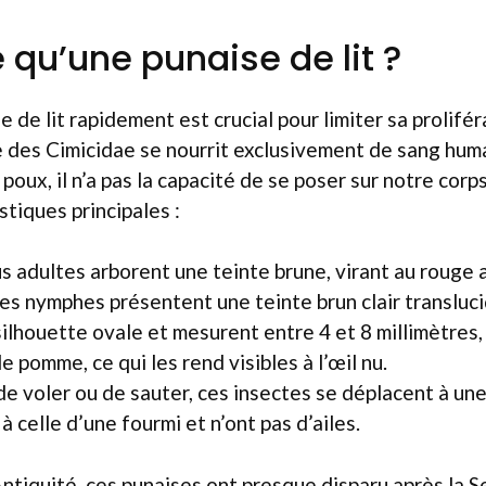
 qu’une punaise de lit ?
se de lit rapidement est crucial pour limiter sa prolifér
le des Cimicidae se nourrit exclusivement de sang huma
poux, il n’a pas la capacité de se poser sur notre cor
stiques principales :
us adultes arborent une teinte brune, virant au rouge 
les nymphes présentent une teinte brun clair transluci
silhouette ovale et mesurent entre 4 et 8 millimètres, 
e pomme, ce qui les rend visibles à l’œil nu.
de voler ou de sauter, ces insectes se déplacent à un
 celle d’une fourmi et n’ont pas d’ailes.
ntiquité, ces punaises ont presque disparu après la