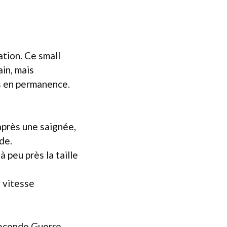
ation. Ce small
in, mais
ps en permanence.
après une saignée,
de.
à peu près la taille
e vitesse
 Seconde Guerre