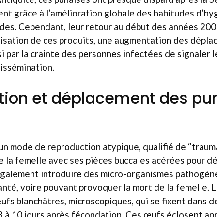
t grâce à l’amélioration globale des habitudes d’hyg
ides. Cependant, leur retour au début des années 200
ilisation de ces produits, une augmentation des dépl
i par la crainte des personnes infectées de signaler l
 dissémination.
tion et déplacement des pu
un mode de reproduction atypique, qualifié de “trauma
e la femelle avec ses pièces buccales acérées pour d
galement introduire des micro-organismes pathogène
santé, voire pouvant provoquer la mort de la femelle. L
ufs blanchâtres, microscopiques, qui se fixent dans d
3 à 10 jours après fécondation. Ces œufs éclosent ap