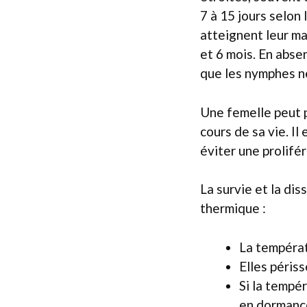
7 à 15 jours selon
atteignent leur ma
et 6 mois. En abse
que les nymphes n
Une femelle peut p
cours de sa vie. Il
éviter une prolifé
La survie et la d
thermique :
La températ
Elles périss
Si la tempé
en dormanc