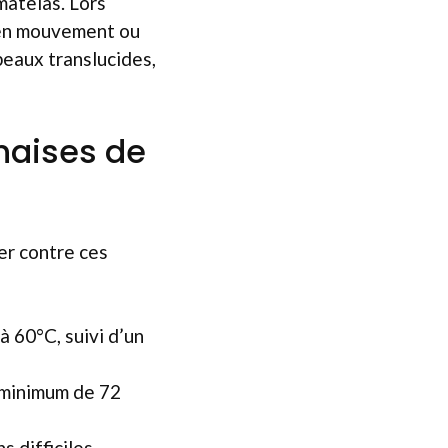
matelas. Lors
 en mouvement ou
 peaux translucides,
unaises de
er contre ces
 60°C, suivi d’un
n minimum de 72
s difficiles