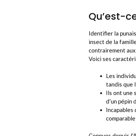
Qu’est-ce
Identifier la punai
insect de la famil
contrairement aux 
Voici ses caractéri
Les individ
tandis que 
Ils ont une 
d’un pépin d
Incapables 
comparable à
Connues depuis l’A