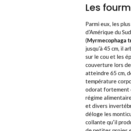
Les fourmi
Parmi eux, les plu
d’Amérique du Sud
(
Myrmecophaga tr
jusqu’à 45 cm, il 
sur le cou et les é
couverture lors de
atteindre 65 cm, 
température corpor
odorat fortement 
régime alimentaire
et divers invertéb
déloge les monticu
collante qu’il prod
de petites proies 