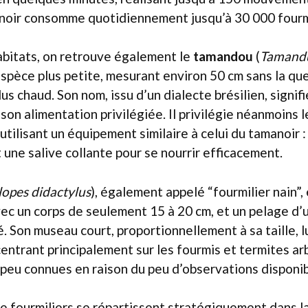
noir consomme quotidiennement jusqu’à 30 000 fourm
bitats, on retrouve également le
tamandou
(
Tamandu
espèce plus petite, mesurant environ 50 cm sans la qu
us chaud. Son nom, issu d’un dialecte brésilien, signif
 son alimentation privilégiée. Il privilégie néanmoins l
, utilisant un équipement similaire à celui du tamanoir 
 une salive collante pour se nourrir efficacement.
lopes didactylus
), également appelé “fourmilier nain”, 
ec un corps de seulement 15 à 20 cm, et un pelage d’
é. Son museau court, proportionnellement à sa taille, 
entrant principalement sur les fourmis et termites arb
peu connues en raison du peu d’observations disponib
e fourmiliers se répartissent stratégiquement dans l