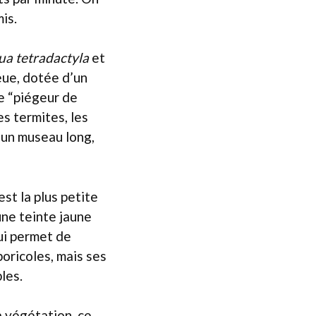
is.
a tetradactyla
et
eue, dotée d’un
ie “piégeur de
es termites, les
: un museau long,
est la plus petite
une teinte jaune
lui permet de
oricoles, mais ses
les.
a végétation, ce