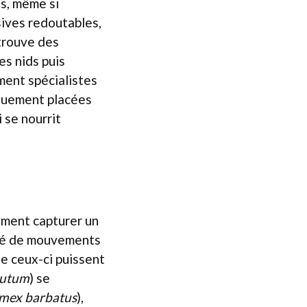
s, même si
sives redoutables,
 trouve des
es nids puis
ment spécialistes
iquement placées
 se nourrit
ement capturer un
ité de mouvements
ue ceux-ci puissent
nutum
) se
ex barbatus
),