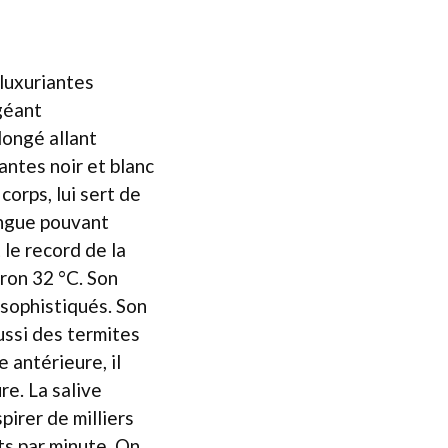
 luxuriantes
géant
longé allant
antes noir et blanc
corps, lui sert de
angue pouvant
le record de la
ron 32 °C. Son
sophistiqués. Son
ussi des termites
 antérieure, il
re. La salive
pirer de milliers
ts par minute. On