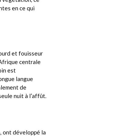
ntes en ce qui
ourd et fouisseur
Afrique centrale
oin est
longue langue
palement de
ule nuit à l’affût.
, ont développé la