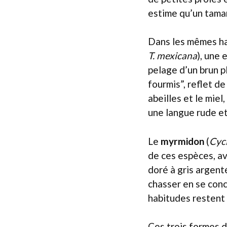
estime qu’un tama
Dans les mêmes ha
T. mexicana
), une 
pelage d’un brun pl
fourmis”, reflet de
abeilles et le miel
une langue rude et
Le
myrmidon
(
Cyc
de ces espèces, av
doré à gris argent
chasser en se conc
habitudes restent 
Ces trois formes d