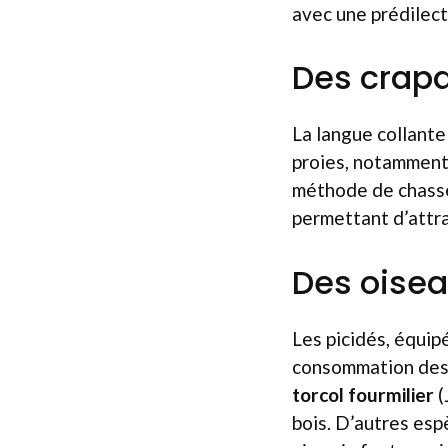
avec une prédilect
Des crap
La langue collant
proies, notamment 
méthode de chasse 
permettant d’attr
Des oise
Les picidés, équip
consommation des f
torcol fourmilier
(
bois. D’autres espè