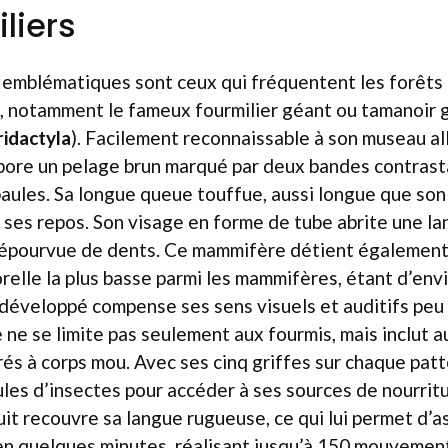
liers
s emblématiques sont ceux qui fréquentent les forêts
, notamment le fameux fourmilier géant ou tamanoir 
idactyla
). Facilement reconnaissable à son museau al
arbore un pelage brun marqué par deux bandes contrast
paules. Sa longue queue touffue, aussi longue que son 
 ses repos. Son visage en forme de tube abrite une l
dépourvue de dents. Ce mammifère détient également 
elle la plus basse parmi les mammifères, étant d’envi
développé compense ses sens visuels et auditifs peu 
 ne se limite pas seulement aux fourmis, mais inclut a
rés à corps mou. Avec ses cinq griffes sur chaque patte
les d’insectes pour accéder à ses sources de nourritu
uit recouvre sa langue rugueuse, ce qui lui permet d’as
en quelques minutes, réalisant jusqu’à 150 mouvemen