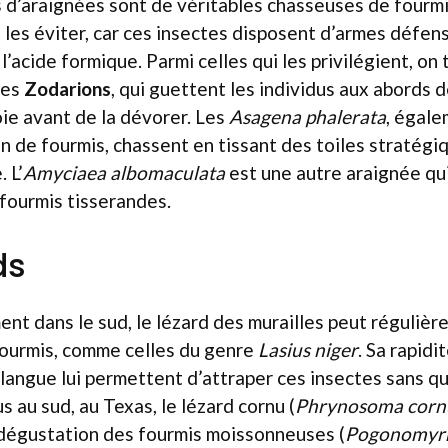
 d’araignées sont de véritables chasseuses de fourmi
 les éviter, car ces insectes disposent d’armes défen
l’acide formique. Parmi celles qui les privilégient, on
les
Zodarions
, qui guettent les individus aux abords d
oie avant de la dévorer. Les
Asagena phalerata
, égale
n de fourmis, chassent en tissant des toiles stratég
. L’
Amyciaea albomaculata
est une autre araignée qui
fourmis tisserandes.
ds
nt dans le sud, le lézard des murailles peut régulièr
ourmis, comme celles du genre
Lasius niger
. Sa rapid
a langue lui permettent d’attraper ces insectes sans q
us au sud, au Texas, le lézard cornu (
Phrynosoma cor
 dégustation des fourmis moissonneuses (
Pogonomyrm