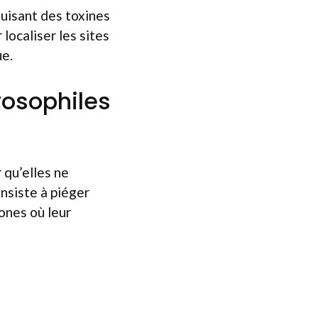
duisant des toxines
 localiser les sites
ue.
rosophiles
 qu’elles ne
onsiste à piéger
zones où leur