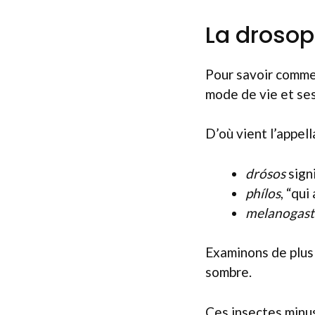
La drosop
Pour savoir commen
mode de vie et ses
D’où vient l’appel
drósos
signi
phílos
, “qui
melanogast
Examinons de plus 
sombre.
Ces insectes minus