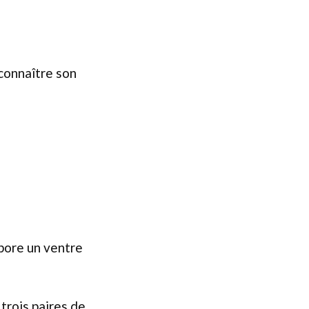
 connaître son
rbore un ventre
trois paires de