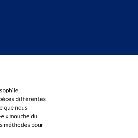
sophile.
pèces différentes
le que nous
ée « mouche du
res méthodes pour