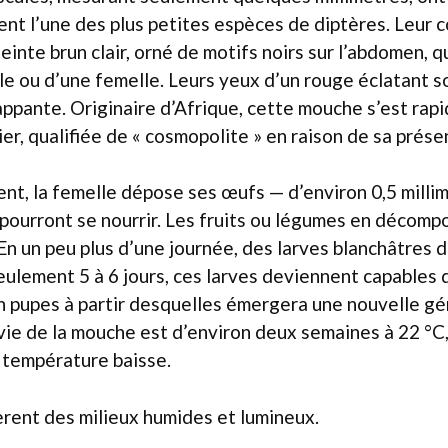
ent l’une des plus petites espèces de diptères. Leur c
inte brun clair, orné de motifs noirs sur l’abdomen, q
mâle ou d’une femelle. Leurs yeux d’un rouge éclatant 
appante. Originaire d’Afrique, cette mouche s’est ra
er, qualifiée de « cosmopolite » en raison de sa prése
nt, la femelle dépose ses œufs — d’environ 0,5 milli
s pourront se nourrir. Les fruits ou légumes en décomp
. En un peu plus d’une journée, des larves blanchâtres 
eulement 5 à 6 jours, ces larves deviennent capables 
n pupes à partir desquelles émergera une nouvelle gé
 vie de la mouche est d’environ deux semaines à 22 °C,
a température baisse.
rent des milieux humides et lumineux.