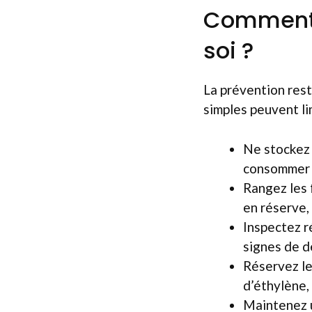
Comment é
soi ?
La prévention rest
simples peuvent li
Ne stockez 
consommer 
Rangez les 
en réserve,
Inspectez r
signes de d
Réservez le
d’éthylène,
Maintenez u