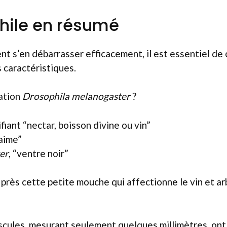
hile en résumé
t s’en débarrasser efficacement, il est essentiel de
 caractéristiques.
lation
Drosophila melanogaster
?
fiant “nectar, boisson divine ou vin”
 aime”
er
, “ventre noir”
près cette petite mouche qui affectionne le vin et a
cules, mesurant seulement quelques millimètres, ont 