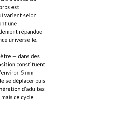
orps est
ui varient selon
sont une
pidement répandue
nce universelle.
mètre — dans des
osition constituent
d’environ 5 mm
de se déplacer puis
nération d’adultes
 mais ce cycle